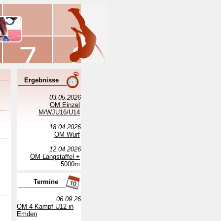
Ergebnisse
03.05.2026
OM Einzel
M/WJU16/U14
18.04.2026
OM Wurf
12.04.2026
OM Langstaffel +
5000m
Termine
06.09.26
OM 4-Kampf U12 in
Emden