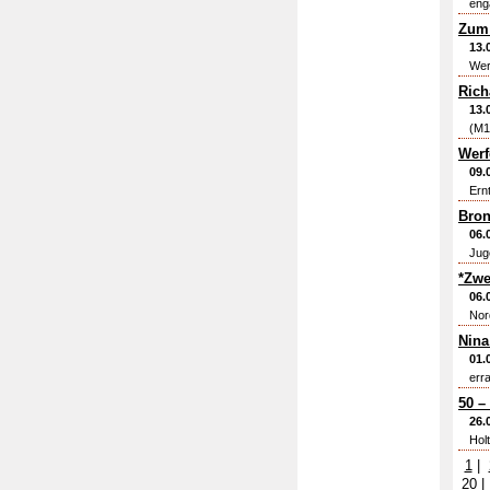
eng
Zum 
13.
Wer
Rich
13.
(M1
Werf
09.
Ern
Bron
06.
Juge
*Zwe
06.
Nord
Nina
01.
err
50 –
26.
Hol
1
|
20