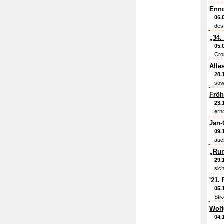
Enno
06.
des
„34.
05.
Cro
Alle
28.
sow
Fröh
23.
erh
Jan-
09.
auc
„Run
29.
sic
'21.
05.
Stik
Wolf
04.