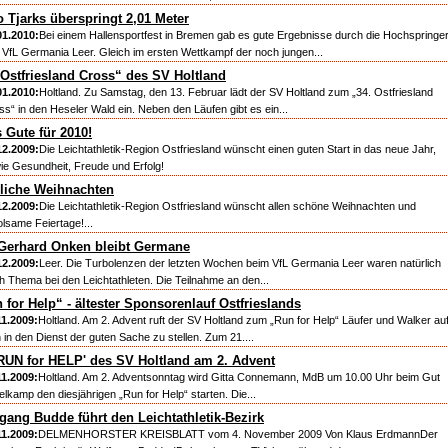
 Tjarks überspringt 2,01 Meter
01.2010:
Bei einem Hallensportfest in Bremen gab es gute Ergebnisse durch die Hochspringe
 VfL Germania Leer. Gleich im ersten Wettkampf der noch jungen...
 Ostfriesland Cross“ des SV Holtland
01.2010:
Holtland. Zu Samstag, den 13. Februar lädt der SV Holtland zum „34. Ostfriesland
ss“ in den Heseler Wald ein. Neben den Läufen gibt es ein...
s Gute für 2010!
12.2009:
Die Leichtathletik-Region Ostfriesland wünscht einen guten Start in das neue Jahr,
ie Gesundheit, Freude und Erfolg!
liche Weihnachten
12.2009:
Die Leichtathletik-Region Ostfriesland wünscht allen schöne Weihnachten und
olsame Feiertage!...
Gerhard Onken bleibt Germane
12.2009:
Leer. Die Turbolenzen der letzten Wochen beim VfL Germania Leer waren natürlich
h Thema bei den Leichtathleten. Die Teilnahme an den...
 for Help“ - ältester Sponsorenlauf Ostfrieslands
11.2009:
Holtland. Am 2. Advent ruft der SV Holtland zum „Run for Help“ Läufer und Walker auf
h in den Dienst der guten Sache zu stellen. Zum 21....
 RUN for HELP' des SV Holtland am 2. Advent
11.2009:
Holtland. Am 2. Adventsonntag wird Gitta Connemann, MdB um 10.00 Uhr beim Gut
elkamp den diesjährigen „Run for Help“ starten. Die...
gang Budde führt den Leichtathletik-Bezirk
11.2009:
DELMENHORSTER KREISBLATT vom 4. November 2009 Von Klaus ErdmannDer