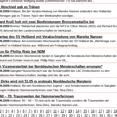
agierte Funktionär Wolfgang Budde (Delmenhorster TV) hat während des...
Abschied gab es Tränen
09.2009:
Holtland. Bei der Verabschiedung von Mareike Nannen anlässlich des Holtlander
fertages gab es Tränen. Nach den Wettkämpfen würdigte...
ard Krull holt mit zwei Bestleistungen Bronzemedaillie bei
09.2009:
Bremen *Wiederholt platzierten sich die MTV-er Oliver Meene (M15) und Richard Kru
4) diesmal bei den Landesmeisterschaften im Vierkampf...
ertag des SV Holtland mit Verabschiedung von Mareike Nannen
09.2009:
Holtland. Am kommenden Wochenende richtet der SV Holtland die „Werfertage zum
tefest“ in Holtland Nücke aus. Während am Freitagnachmittag...
ze für Phillip Rietz bei NDM
09.2009:
Am letzten Wochenende fanden in Salzgitter die Norddeutschen Meisterschaften der
nd A und Schüler-Innen A statt. Phillip Rietz vom VfL...
i Vizemeistertitel bei Norddeutschen Meisterschaften errungen*
09.2009:
Salzgitter*Aussichtsreich war die Schülerstaffel des LAC Emden/Aurich zu den
deutschen Meisterschaften, beteiligt sind hier die acht...
 Dirks wird mit 51,05 m erstmals Norddeutsche Meisterin
09.2009:
Holtland. Bei den Norddeutschen Jugend – und Schülermeisterschaften in Salzgitter
angen Holtlands Hammerwerferinnen zwei Titel. Nina Dirks...
 60 – 70: Traumweiten der Hammerwerferinnen
08.2009:
Holtland. 50 – 60 – 70 sind nicht die Traummaße sondern die Traumweiten der
tlander Hammerwerferinnen, Nina Dirks, Mareike Nannen und...
2
|
3
|
4
|
5
|
6
|
7
|
8
|
9
|
10
|
11
|
12
|
13
|
14
|
15
|
16
|
17
|
18
|
1
|
21
|
22
|
23
|
24
|
25
|
26
|
27
|
28
|
29
|
30
|
31
|
32
|
33
|
34
|
35
|
3