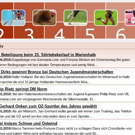
iv
 Beteiligung beim 15. Störtebekerlauf in Marienhafe
04.2010:
Doppelsiege von Germania Leer und Fortuna Wirdum am Ostermontag Bei guten
eren Bedingungen mit fast idealen Temperaturen und wenig Wind...
 Dirks gewinnt Bronze bei Deutschen Jugendmeisterschaften
02.2010:
Halle/ Holtland. Bei den Deutschen Jugendmeisterschaften im Winterwurf in Halle
rraschte die erst 15 jährige Holtlander Hammerwerferin Nina...
lip Rietz springt DM Norm
01.2010:
Bei den Hallenlandesmeisterschaften der Jugend A gewann Phillip Rietz vom VfL
mania Leer am vergangenen Wochenende die Silbermedaille. Er...
Gerhard Onken zum OZ-Sportler des Jahres gewählt
01.2010:
Als am Mittwoch, Jan-Gerhard wollte gerade wie immer zum Training, das Telefon
tete und die OZ anrief um ihm mitzuteilen dass er zum Sportler...
er trotzen Schnee und Ostwind
01.2010:
Marco Tammen beim Fortuna-Cross nicht zu schlagen Dass sich Crossläufer von
nee und kaltem Wind nicht aufhalten lassen, bewiesen die rund 90...