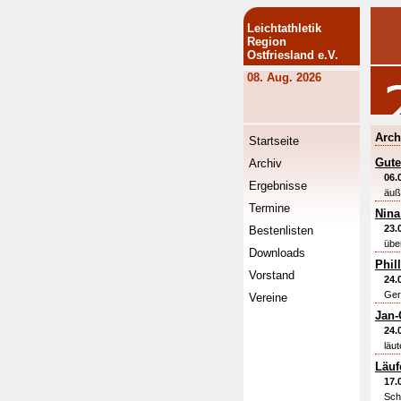
Leichtathletik
Region
Ostfriesland e.V.
08. Aug. 2026
Arch
Startseite
Gute
Archiv
06.
Ergebnisse
äuß
Termine
Nina
23.
Bestenlisten
übe
Downloads
Phil
Vorstand
24.
Ger
Vereine
Jan-
24.
läu
Läuf
17.
Sch