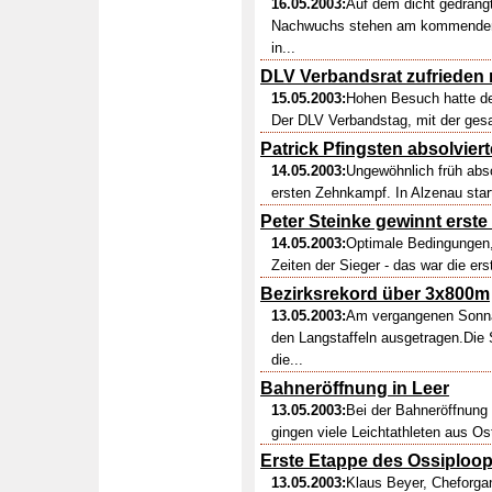
16.05.2003:
Auf dem dicht gedrängt
Nachwuchs stehen am kommenden 
in...
DLV Verbandsrat zufrieden 
15.05.2003:
Hohen Besuch hatte d
Der DLV Verbandstag, mit der gesa
Patrick Pfingsten absolvier
14.05.2003:
Ungewöhnlich früh abso
ersten Zehnkampf. In Alzenau star
Peter Steinke gewinnt erst
14.05.2003:
Optimale Bedingungen,
Zeiten der Sieger - das war die er
Bezirksrekord über 3x800m
13.05.2003:
Am vergangenen Sonna
den Langstaffeln ausgetragen.Die 
die...
Bahneröffnung in Leer
13.05.2003:
Bei der Bahneröffnung
gingen viele Leichtathleten aus Ost
Erste Etappe des Ossiploop 
13.05.2003:
Klaus Beyer, Cheforgan