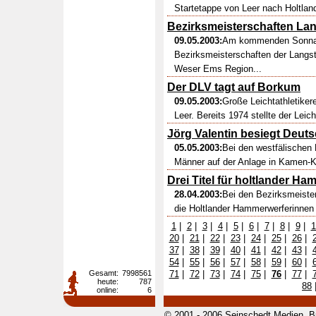
Startetappe von Leer nach Holtland
Bezirksmeisterschaften Lan
09.05.2003:
Am kommenden Sonnab
Bezirksmeisterschaften der Langsta
Weser Ems Region...
Der DLV tagt auf Borkum
09.05.2003:
Große Leichtathletikere
Leer. Bereits 1974 stellte der Leic
Jörg Valentin besiegt Deut
05.05.2003:
Bei den westfälischen 
Männer auf der Anlage in Kamen-Ka
Drei Titel für holtlander H
28.04.2003:
Bei den Bezirksmeist
die Holtlander Hammerwerferinnen d
1
|
2
|
3
|
4
|
5
|
6
|
7
|
8
|
9
|
1
20
|
21
|
22
|
23
|
24
|
25
|
26
|
37
|
38
|
39
|
40
|
41
|
42
|
43
|
54
|
55
|
56
|
57
|
58
|
59
|
60
|
Gesamt:
7998561
71
|
72
|
73
|
74
|
75
|
76
|
77
|
heute:
787
88
online:
6
© 2001 - 2006 Seinschedt Medien, B