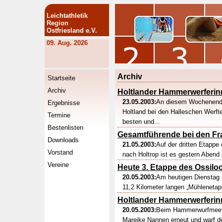
Leichtathletik
Region
Ostfriesland e.V.
09. Aug. 2026
Archiv
Startseite
Archiv
Holtlander Hammerwerferinn
23.05.2003:
An diesem Wochenende
Ergebnisse
Holtland bei den Halleschen Werfte
Termine
besten und...
Bestenlisten
Gesamtführende bei den Fra
Downloads
21.05.2003:
Auf der dritten Etappe
Vorstand
nach Holtrop ist es gestern Abend
Vereine
Heute 3. Etappe des Ossilo
20.05.2003:
Am heutigen Dienstag 
11,2 Kilometer langen „Mühlenetap
Holtlander Hammerwerferin
20.05.2003:
Beim Hammerwurfmeetin
Mareike Nannen erneut und warf d