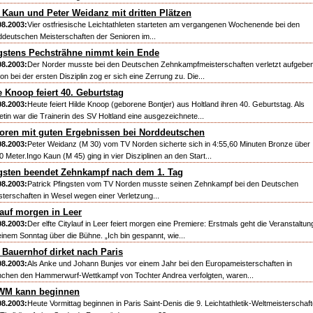
 Kaun und Peter Weidanz mit dritten Plätzen
08.2003:
Vier ostfriesische Leichtathleten starteten am vergangenen Wochenende bei den
ddeutschen Meisterschaften der Senioren im...
gstens Pechsträhne nimmt kein Ende
08.2003:
Der Norder musste bei den Deutschen Zehnkampfmeisterschaften verletzt aufgeben
n bei der ersten Disziplin zog er sich eine Zerrung zu. Die...
e Knoop feiert 40. Geburtstag
08.2003:
Heute feiert Hilde Knoop (geborene Bontjer) aus Holtland ihren 40. Geburtstag. Als
letin war die Trainerin des SV Holtland eine ausgezeichnete...
oren mit guten Ergebnissen bei Norddeutschen
08.2003:
Peter Weidanz (M 30) vom TV Norden sicherte sich in 4:55,60 Minuten Bronze über
 Meter.Ingo Kaun (M 45) ging in vier Disziplinen an den Start...
gsten beendet Zehnkampf nach dem 1. Tag
08.2003:
Patrick Pfingsten vom TV Norden musste seinen Zehnkampf bei den Deutschen
sterschaften in Wesel wegen einer Verletzung...
lauf morgen in Leer
08.2003:
Der elfte Citylauf in Leer feiert morgen eine Premiere: Erstmals geht die Veranstaltun
einem Sonntag über die Bühne. „Ich bin gespannt, wie...
Bauernhof dirket nach Paris
08.2003:
Als Anke und Johann Bunjes vor einem Jahr bei den Europameisterschaften in
chen den Hammerwurf-Wettkampf von Tochter Andrea verfolgten, waren...
WM kann beginnen
08.2003:
Heute Vormittag beginnen in Paris Saint-Denis die 9. Leichtathletik-Weltmeisterschaft