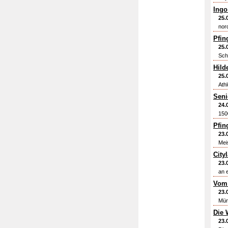
Ingo
25.
nor
Pfin
25.
Scho
Hild
25.
Ath
Seni
24.
1500
Pfin
23.
Mei
City
23.
an 
Vom 
23.
Mün
Die 
23.