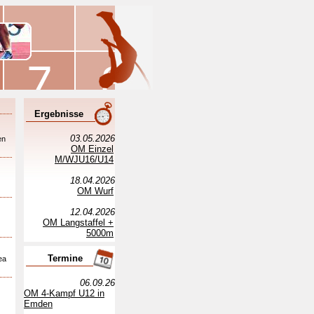
Ergebnisse
03.05.2026
en
OM Einzel
M/WJU16/U14
18.04.2026
OM Wurf
12.04.2026
OM Langstaffel +
5000m
Termine
ea
06.09.26
OM 4-Kampf U12 in
Emden