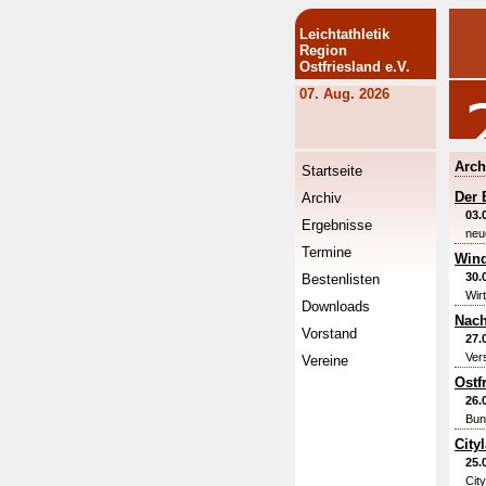
Leichtathletik
Region
Ostfriesland e.V.
07. Aug. 2026
Arch
Startseite
Der 
Archiv
03.
Ergebnisse
neu
Termine
Wind
30.
Bestenlisten
Wirt
Downloads
Nach
Vorstand
27.
Ver
Vereine
Ostf
26.
Bun
City
25.
Cit