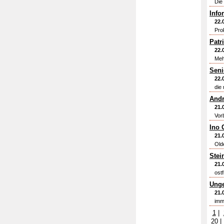
Die
Info
22.
Pro
Patr
22.
Meh
Seni
22.
die 
Andr
21.
Vor
Ino 
21.
Old
Stei
21.
ost
Unge
21.
imm
1
|
20