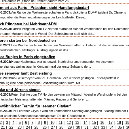
 Titelkämpfe im „Stade de France“ dauern vom 23....
rmiert aus Paris - Präsident sieht Handlungsbedarf
08.2003:
Am Rande der Weltmeisterschaften in Paris diskutierte DLV-Präsident Dr. Clemens
kopp über die Kommerzialisierung in der Leichtathletik. Diese...
ick Pfingsten bei Mehrkampf-DM
08.2003:
Patrick Pfingsten vom TV Norden startet an diesem Wochenende bei den Deutsche
rkampf-Meisterschaften in Wesel. Der Zehnkämpfer stellt sich der...
oren starten bei Norddeutschen
08.2003:
Eine Woche nach den Deutschen Meisterschaften in Celle ermitteln die Senioren nu
norddeutschen Titelträger. Austragungsort ist das...
ea Bunjes in Paris eingetroffen
08.2003:
Heute Nachmittag war es soweit. Nach einer anstrengenden Anreise vom
bereitungstrainingslager in Kienbaum traf der erste Schwung der...
Geisemeyer läuft Bestleistung
08.2003:
Ino Geisemeyer vom VfL Germania Leer lief beim gestrigen Feriensportfest in
enburg eine neue persönliche Bestleistung über 800m. Mit...
nke und Jürrens siegen
08.2003:
Peter Steinke vom TV Norden gewann am Mittwoch Abend in Warsingsfehn bei den
friesischen Meisterschaften der Männer, Frauen und Senioren ...
wöhnlicher Termin für leeraner Citylauf
08.2003:
Der Leeraner Citylauf wird am kommenden Sonntag ausgetragen. Bislang fand der L
er an einem Sonnabendnachmittag statt. Da die Geschäfte in...
2
|
3
|
4
|
5
|
6
|
7
|
8
|
9
|
10
|
11
|
12
|
13
|
14
|
15
|
16
|
17
|
18
|
1
|
21
|
22
|
23
|
24
|
25
|
26
|
27
|
28
|
29
|
30
|
31
|
32
|
33
|
34
|
35
|
3