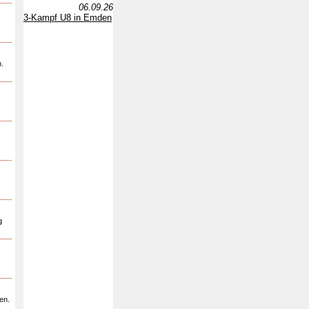
06.09.26
3-Kampf U8 in Emden
.
g
en.