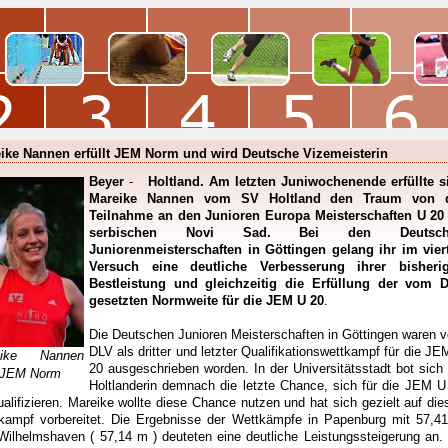
ike Nannen erfüllt JEM Norm und wird Deutsche Vizemeisterin
Beyer
-
Holtland. Am letzten Juniwochenende erfüllte s
Mareike Nannen vom SV Holtland den Traum von 
Teilnahme an den Junioren Europa Meisterschaften U 20
serbischen Novi Sad. Bei den Deutsch
Juniorenmeisterschaften in Göttingen gelang ihr im vier
Versuch eine deutliche Verbesserung ihrer bisheri
Bestleistung und gleichzeitig die Erfüllung der vom 
gesetzten Normweite für die JEM U 20
.
Die Deutschen Junioren Meisterschaften in Göttingen waren 
DLV als dritter und letzter Qualifikationswettkampf für die JE
eike Nannen
20 ausgeschrieben worden. In der Universitätsstadt bot sich 
 JEM Norm
Holtlanderin demnach die letzte Chance, sich für die JEM U
ualifizieren. Mareike wollte diese Chance nutzen und hat sich gezielt auf die
kampf vorbereitet. Die Ergebnisse der Wettkämpfe in Papenburg mit 57,4
Wilhelmshaven ( 57,14 m ) deuteten eine deutliche Leistungssteigerung an.