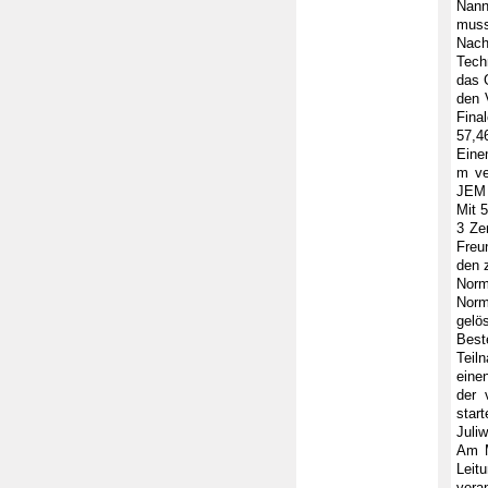
Nann
muss
Nach
Tech
das 
den 
Fina
57,4
Eine
m ve
JEM 
Mit 
3 Ze
Freu
den 
Norm
Norm
gelö
Best
Teil
eine
der 
star
Juli
Am M
Leit
vera