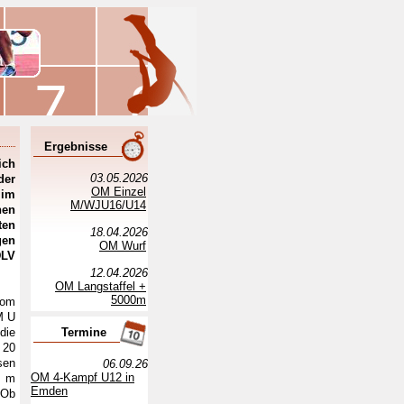
Ergebnisse
ich
03.05.2026
der
OM Einzel
 im
M/WJU16/U14
en
ten
18.04.2026
gen
OM Wurf
DLV
12.04.2026
OM Langstaffel +
5000m
vom
M U
die
Termine
 20
sen
06.09.26
OM 4-Kampf U12 in
1 m
Emden
 Ob