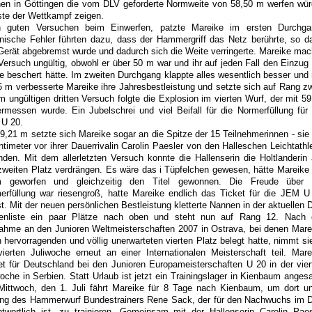
en in Göttingen die vom DLV geforderte Normweite von 58,50 m werfen wür
te der Wettkampf zeigen.
 guten Versuchen beim Einwerfen, patzte Mareike im ersten Durchga
nische Fehler führten dazu, dass der Hammergriff das Netz berührte, so d
Gerät abgebremst wurde und dadurch sich die Weite verringerte. Mareike mac
Versuch ungültig, obwohl er über 50 m war und ihr auf jeden Fall den Einzug 
le beschert hätte. Im zweiten Durchgang klappte alles wesentlich besser und 
6 m verbesserte Mareike ihre Jahresbestleistung und setzte sich auf Rang zw
m ungültigen dritten Versuch folgte die Explosion im vierten Wurf, der mit 59
rmessen wurde. Ein Jubelschrei und viel Beifall für die Normerfüllung für 
U 20.
59,21 m setzte sich Mareike sogar an die Spitze der 15 Teilnehmerinnen - sie 
ntimeter vor ihrer Dauerrivalin Carolin Paesler von den Halleschen Leichtathle
nden. Mit dem allerletzten Versuch konnte die Hallenserin die Holtlanderin 
zweiten Platz verdrängen. Es wäre das i Tüpfelchen gewesen, hätte Mareike 
 geworfen und gleichzeitig den Titel gewonnen. Die Freude über 
erfüllung war riesengroß, hatte Mareike endlich das Ticket für die JEM U
st. Mit der neuen persönlichen Bestleistung kletterte Nannen in der aktuellen 
enliste ein paar Plätze nach oben und steht nun auf Rang 12. Nach 
nahme an den Junioren Weltmeisterschaften 2007 in Ostrava, bei denen Mare
n hervorragenden und völlig unerwarteten vierten Platz belegt hatte, nimmt sie
vierten Juliwoche erneut an einer Internationalen Meisterschaft teil. Mare
tet für Deutschland bei den Junioren Europameisterschaften U 20 in der vier
woche in Serbien. Statt Urlaub ist jetzt ein Trainingslager in Kienbaum angesa
ittwoch, den 1. Juli fährt Mareike für 8 Tage nach Kienbaum, um dort un
ung des Hammerwurf Bundestrainers Rene Sack, der für den Nachwuchs im 
ntwortlich ist, zu trainieren. Gemeinsam mit der Hallenserin Carolin Paes