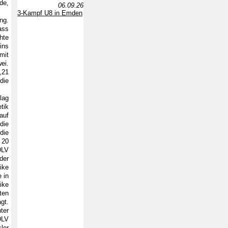
de,
06.09.26
3-Kampf U8 in Emden
ng.
ass
hte
ins
mit
ei.
,21
die
lag
tik
auf
die
die
 20
DLV
der
ike
 in
ike
ten
gt.
ter
DLV
ler