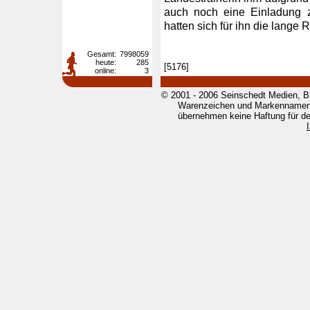
auch noch eine Einladung z
hatten sich für ihn die lange 
Gesamt:
7998059
heute:
285
[5176]
online:
3
© 2001 - 2006 Seinschedt Medien, B
Warenzeichen und Markennamen g
übernehmen keine Haftung für den 