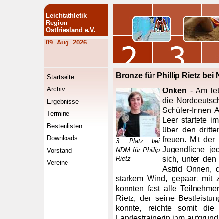
Leichtathletik
Region
Ostfriesland e.V.
09. Aug. 2026
Bronze für Phillip Rietz bei
Startseite
Archiv
Onken
- Am let
die Norddeutsc
Ergebnisse
Schüler-Innen A
Termine
Leer startete 
Bestenlisten
über den dritt
Downloads
freuen. Mit der
3. Platz bei
Jugendliche je
NDM für Phillip
Vorstand
Rietz
sich, unter den
Vereine
Astrid Onnen, 
starkem Wind, gepaart mit 
konnten fast alle Teilnehme
Rietz, der seine Bestleistu
konnte, reichte somit die
Landestrainerin ihm aufgrund