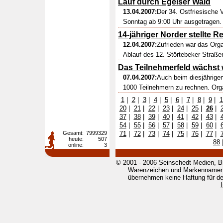
Lauf durch Egelser Wald
13.04.2007:
Der 34. Ostfriesische 
Sonntag ab 9:00 Uhr ausgetragen. 
14-jähriger Norder stellte R
12.04.2007:
Zufrieden war das Org
Ablauf des 12. Störtebeker-Straße
Das Teilnehmerfeld wächst 
07.04.2007:
Auch beim diesjährigen 
1000 Teilnehmern zu rechnen. Organ
1
|
2
|
3
|
4
|
5
|
6
|
7
|
8
|
9
|
1
20
|
21
|
22
|
23
|
24
|
25
|
26
|
37
|
38
|
39
|
40
|
41
|
42
|
43
|
54
|
55
|
56
|
57
|
58
|
59
|
60
|
Gesamt:
7999329
71
|
72
|
73
|
74
|
75
|
76
|
77
|
heute:
507
88
online:
3
© 2001 - 2006 Seinschedt Medien, B
Warenzeichen und Markennamen g
übernehmen keine Haftung für den 