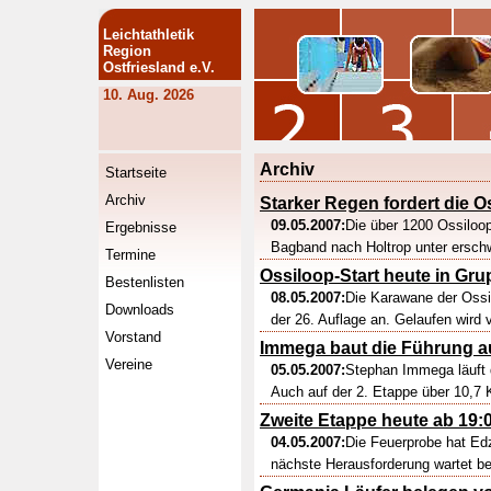
Leichtathletik
Region
Ostfriesland e.V.
10. Aug. 2026
Archiv
Startseite
Archiv
Starker Regen fordert die O
09.05.2007:
Die über 1200 Ossiloop
Ergebnisse
Bagband nach Holtrop unter ersch
Termine
Ossiloop-Start heute in Gr
Bestenlisten
08.05.2007:
Die Karawane der Ossil
Downloads
der 26. Auflage an. Gelaufen wird 
Vorstand
Immega baut die Führung a
Vereine
05.05.2007:
Stephan Immega läuft 
Auch auf der 2. Etappe über 10,7 K
Zweite Etappe heute ab 19:
04.05.2007:
Die Feuerprobe hat Ed
nächste Herausforderung wartet be