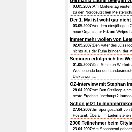
Germania Läufer belegen vo
03.05.2007:
Am Maifeiertag reisten
zu den Norddeutschen Meisterschaf
Der 1. Mai ist wohl gar nich
03.05.2007:
Vor dem diesjährigen Os
neue Organisator Edzard Wirtjes ha
Immer mehr wollen von Leer
02.05.2007:
Den Vater des „Ossiloo
nichts aus der Ruhe bringen: der M
Senioren erfolgreich bei W
01.05.2007:
Das Senioren-Werfert
Wochenende bei den Landesmeist
Diskuswurf,...
OZ-Interview mit Stephan 
28.04.2007:
oz: Den Ossiloop einm
beste Ergebnis überhaupt? Immega:
Schon jetzt Teilnehmerreko
27.04.2007:
Im Sportgeschäft von E
Postamt. Überall im Laden stehen 
2000 Teilnehmer beim Cityl
23.04.2007:
Am Sonnabend gehörte 