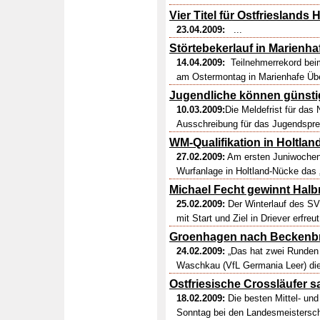
Vier Titel für Ostfriesland
23.04.2009:
...
Störtebekerlauf in Marienha
14.04.2009:
Teilnehmerrekord beim 
am Ostermontag in Marienhafe Übe
Jugendliche können günsti
10.03.2009:
Die Meldefrist für das 
Ausschreibung für das Jugendspre
WM-Qualifikation in Holtlan
27.02.2009:
Am ersten Juniwochene
Wurfanlage in Holtland-Nücke das
Michael Fecht gewinnt Halb
25.02.2009:
Der Winterlauf des SV
mit Start und Ziel in Driever erfreu
Groenhagen nach Beckenbru
24.02.2009:
„Das hat zwei Runden l
Waschkau (VfL Germania Leer) die
Ostfriesische Crossläufer s
18.02.2009:
Die besten Mittel- un
Sonntag bei den Landesmeisterscha