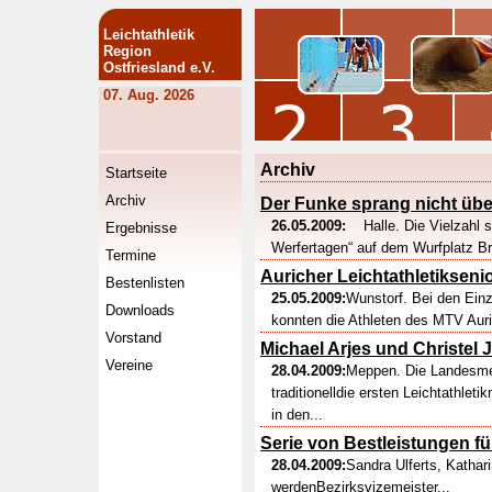
Leichtathletik
Region
Ostfriesland e.V.
07. Aug. 2026
Archiv
Startseite
Archiv
Der Funke sprang nicht übe
26.05.2009:
Halle. Die Vielzahl se
Ergebnisse
Werfertagen“ auf dem Wurfplatz Bra
Termine
Auricher Leichtathletiksen
Bestenlisten
25.05.2009:
Wunstorf. Bei den Einz
Downloads
konnten die Athleten des MTV Auri
Vorstand
Michael Arjes und Christel
Vereine
28.04.2009:
Meppen. Die Landesme
traditionelldie ersten Leichtathle
in den...
Serie von Bestleistungen 
28.04.2009:
Sandra Ulferts, Katha
werdenBezirksvizemeister...