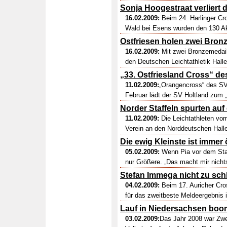
Sonja Hoogestraat verliert d
16.02.2009:
Beim 24. Harlinger C
Wald bei Esens wurden den 130 Akti
Ostfriesen holen zwei Bron
16.02.2009:
Mit zwei Bronzemedaill
den Deutschen Leichtathletik Hall
„33. Ostfriesland Cross“ de
11.02.2009:
„Orangencross“ des SV
Februar lädt der SV Holtland zum „
Norder Staffeln spurten auf 
11.02.2009:
Die Leichtathleten vom
Verein an den Norddeutschen Halle
Die ewig Kleinste ist immer 
05.02.2009:
Wenn Pia vor dem Start
nur Größere. „Das macht mir nicht
Stefan Immega nicht zu sch
04.02.2009:
Beim 17. Auricher Cros
für das zweitbeste Meldeergebnis 
Lauf in Niedersachsen boo
03.02.2009:
Das Jahr 2008 war Zwe