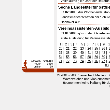
Volkslaufes“; ein Jahr der Rekorde.
Sechs Landestitel für ostfr
03.02.2009:
Am Wochenende standen
Landesmeisterschaften der Schüle
Hannover auf...
Vereinsassistenten-Ausbil
31.01.2009:
sjö - In den Osterferie
erste Ausbildung für Vereinsassist
1
|
2
|
3
|
4
|
5
|
6
|
7
|
8
|
9
|
1
20
|
21
|
22
|
23
|
24
|
25
|
26
|
37
|
38
|
39
|
40
|
41
|
42
|
43
|
54
|
55
|
56
|
57
|
58
|
59
|
60
|
Gesamt:
7996258
71
|
72
|
73
|
74
|
75
|
76
|
77
|
heute:
1810
88
online:
19
© 2001 - 2006 Seinschedt Medien, B
Warenzeichen und Markennamen g
übernehmen keine Haftung für den 