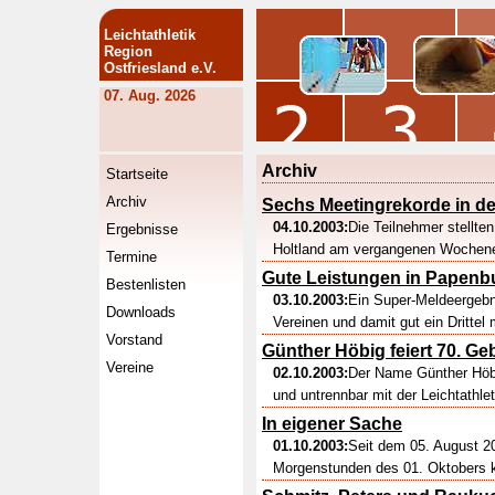
Leichtathletik
Region
Ostfriesland e.V.
07. Aug. 2026
Archiv
Startseite
Archiv
Sechs Meetingrekorde in d
04.10.2003:
Die Teilnehmer stellt
Ergebnisse
Holtland am vergangenen Wochenend
Termine
Gute Leistungen in Papenb
Bestenlisten
03.10.2003:
Ein Super-Meldeergebn
Downloads
Vereinen und damit gut ein Drittel m
Vorstand
Günther Höbig feiert 70. Ge
Vereine
02.10.2003:
Der Name Günther Höbig
und untrennbar mit der Leichtathl
In eigener Sache
01.10.2003:
Seit dem 05. August 2
Morgenstunden des 01. Oktobers ko