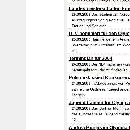
neue Schlager-Fuzzies ´a la Dani
Landesmeisterschaften Fün
26.09.2003:
Das Stadion am Norde
Austragungsort von gleich zwei L
Frauen und Senioren...
DLV nominiert für den Olym
25.09.2003:
Hammerwerferin Andrea
„Werfertag zum Erntefest“ am Woc
als...
Terminplan für 2004
24.09.2003:
Der NLV hat einen vorl
herausgebracht, der zu finden ist...
Pole deklassiert Konkurren
24.09.2003:
In Abwesenheit von Pet
zahlreiche Ostfriesen Siegchance
Lächeln...
Jugend trainiert für Olympia
24.09.2003:
Das Berliner Mommsens
des Bundesfinales "Jugend trainie
12-...
Andrea Bunjes im Olympia-