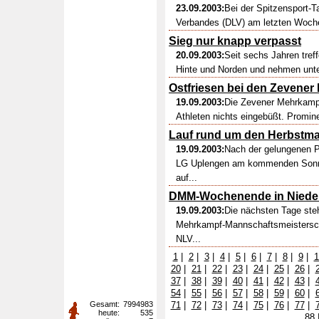
23.09.2003:
Bei der Spitzensport-T
Verbandes (DLV) am letzten Woche
Sieg nur knapp verpasst
20.09.2003:
Seit sechs Jahren tref
Hinte und Norden und nehmen unt
Ostfriesen bei den Zevene
19.09.2003:
Die Zevener Mehrkampf
Athleten nichts eingebüßt. Promine
Lauf rund um den Herbstma
19.09.2003:
Nach der gelungenen Pr
LG Uplengen am kommenden Sonnta
auf...
DMM-Wochenende in Niede
19.09.2003:
Die nächsten Tage steh
Mehrkampf-Mannschaftsmeistersc
NLV...
1
|
2
|
3
|
4
|
5
|
6
|
7
|
8
|
9
|
1
20
|
21
|
22
|
23
|
24
|
25
|
26
|
37
|
38
|
39
|
40
|
41
|
42
|
43
|
54
|
55
|
56
|
57
|
58
|
59
|
60
|
Gesamt:
7994983
71
|
72
|
73
|
74
|
75
|
76
|
77
|
heute:
535
88