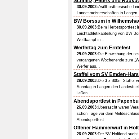
Schmitz, Peters und Raukuc
30.09.2003:
Zwölf ostfriesische Le
Landesmeisterschaften in Langen.
BW Borssum in Wilhemshav
30.09.2003:
Beim Herbstsportfest i
Leichtathletikabteilung von BW Bo
Wettkampf in...
Werfertag zum Erntefest
29.09.2003:
Die Einweihung der ne
vergangenen Wochenende zum „Werf
Werfer aus...
Staffel vom SV Emden-Har
29.09.2003:
Die 3 x 800m-Staffel
Sonntag in Langen den Landestite
ließen...
Abendsportfest in Papenbu
26.09.2003:
Überrascht waren Vera
schon Tage vor dem Meldeschluss z
Abendsportfest...
Offener Hammerwurf in Holt
26.09.2003:
Der SV Holtland sucht 