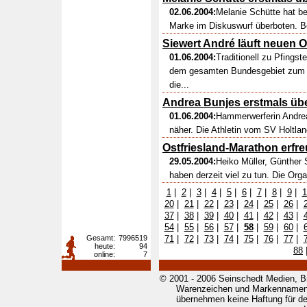
02.06.2004:
Melanie Schütte hat be
Marke im Diskuswurf überboten. Bei 
Siewert André läuft neuen O
01.06.2004:
Traditionell zu Pfings
dem gesamten Bundesgebiet zum P
die...
Andrea Bunjes erstmals übe
01.06.2004:
Hammerwerferin Andre
näher. Die Athletin vom SV Holtlan
Ostfriesland-Marathon erfreu
29.05.2004:
Heiko Müller, Günther
haben derzeit viel zu tun. Die Orga
1
|
2
|
3
|
4
|
5
|
6
|
7
|
8
|
9
|
1
20
|
21
|
22
|
23
|
24
|
25
|
26
|
37
|
38
|
39
|
40
|
41
|
42
|
43
|
54
|
55
|
56
|
57
|
58
|
59
|
60
|
Gesamt:
7996519
71
|
72
|
73
|
74
|
75
|
76
|
77
|
heute:
94
88
online:
7
© 2001 - 2006 Seinschedt Medien, B
Warenzeichen und Markennamen g
übernehmen keine Haftung für den 