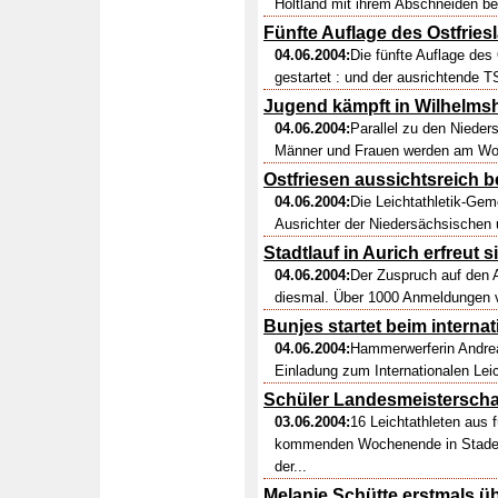
Holtland mit ihrem Abschneiden be
Fünfte Auflage des Ostfrie
04.06.2004:
Die fünfte Auflage des
gestartet : und der ausrichtende T
Jugend kämpft in Wilhelmsh
04.06.2004:
Parallel zu den Niede
Männer und Frauen werden am Woc
Ostfriesen aussichtsreich 
04.06.2004:
Die Leichtathletik-Ge
Ausrichter der Niedersächsischen 
Stadtlauf in Aurich erfreut s
04.06.2004:
Der Zuspruch auf den A
diesmal. Über 1000 Anmeldungen vo
Bunjes startet beim interna
04.06.2004:
Hammerwerferin Andrea
Einladung zum Internationalen Leich
Schüler Landesmeisterscha
03.06.2004:
16 Leichtathleten aus 
kommenden Wochenende in Stade 
der...
Melanie Schütte erstmals ü