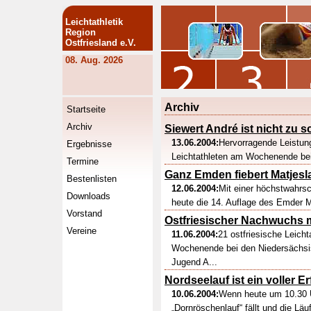
Leichtathletik
Region
Ostfriesland e.V.
08. Aug. 2026
Archiv
Startseite
Archiv
Siewert André ist nicht zu s
13.06.2004:
Hervorragende Leistun
Ergebnisse
Leichtathleten am Wochenende bei
Termine
Ganz Emden fiebert Matjesl
Bestenlisten
12.06.2004:
Mit einer höchstwahrsc
Downloads
heute die 14. Auflage des Emder Ma
Vorstand
Ostfriesischer Nachwuchs m
Vereine
11.06.2004:
21 ostfriesische Leich
Wochenende bei den Niedersächsi
Jugend A...
Nordseelauf ist ein voller Er
10.06.2004:
Wenn heute um 10.30 
„Dornröschenlauf“ fällt und die Lä