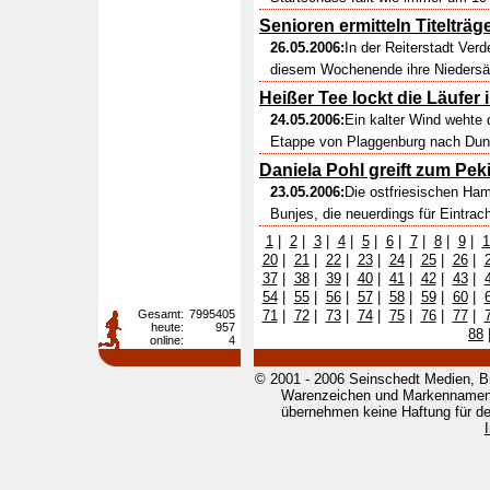
Senioren ermitteln Titelträg
26.05.2006:
In der Reiterstadt Ver
diesem Wochenende ihre Niedersäc
Heißer Tee lockt die Läufer i
24.05.2006:
Ein kalter Wind wehte 
Etappe von Plaggenburg nach Dunu
Daniela Pohl greift zum Pek
23.05.2006:
Die ostfriesischen Ham
Bunjes, die neuerdings für Eintracht 
1
|
2
|
3
|
4
|
5
|
6
|
7
|
8
|
9
|
1
20
|
21
|
22
|
23
|
24
|
25
|
26
|
37
|
38
|
39
|
40
|
41
|
42
|
43
|
54
|
55
|
56
|
57
|
58
|
59
|
60
|
Gesamt:
7995405
71
|
72
|
73
|
74
|
75
|
76
|
77
|
heute:
957
88
online:
4
© 2001 - 2006 Seinschedt Medien, B
Warenzeichen und Markennamen g
übernehmen keine Haftung für den 