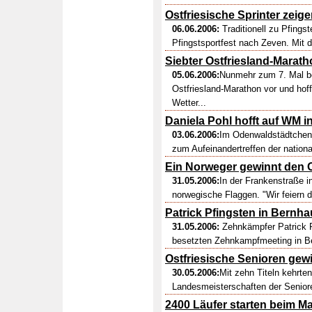
Ostfriesische Sprinter zeig
06.06.2006:
Traditionell zu Pfings
Pfingstsportfest nach Zeven. Mit d
Siebter Ostfriesland-Marath
05.06.2006:
Nunmehr zum 7. Mal be
Ostfriesland-Marathon vor und hof
Wetter...
Daniela Pohl hofft auf WM i
03.06.2006:
Im Odenwaldstädtchen
zum Aufeinandertreffen der nation
Ein Norweger gewinnt den 
31.05.2006:
In der Frankenstraße 
norwegische Flaggen. "Wir feiern d
Patrick Pfingsten in Bernh
31.05.2006:
Zehnkämpfer Patrick 
besetzten Zehnkampfmeeting in Be
Ostfriesische Senioren gewi
30.05.2006:
Mit zehn Titeln kehrten
Landesmeisterschaften der Seniore
2400 Läufer starten beim Ma