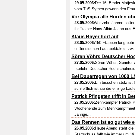
29.05.2006:
Der 16. Emder Matjesla
vom TuS Sythen gewann den Fraue
Vor Olympia alle Hürden ü
28.05.2006:
Vor zehn Jahren hatten
ihr Trainer Hans-Albin Jacob aus E
Klaus Beyer hört auf
28.05.2006:
150 Etappen lang betre
ostfriesischen Laufspektakels zwis
Sören Vöhrs Deutscher Ho
27.05.2006:
Sören Vöhrs, Sprinter
Iserlohn Deutscher Hochschulmeist
Bei Dauerregen von 1000 Lä
27.05.2006:
Ein bisschen stolz ist 
schließlich ist sie die einzige Läuf
Patrick Pfingsten trifft in 
27.05.2006:
Zehnkämpfer Patrick P
Wochenende zum Mehrkampfmeeting
Jährige...
Das Rennen ist so gut wie 
26.05.2006:
Heute Abend steht die 
Startschuss fällt wie immer um 19 