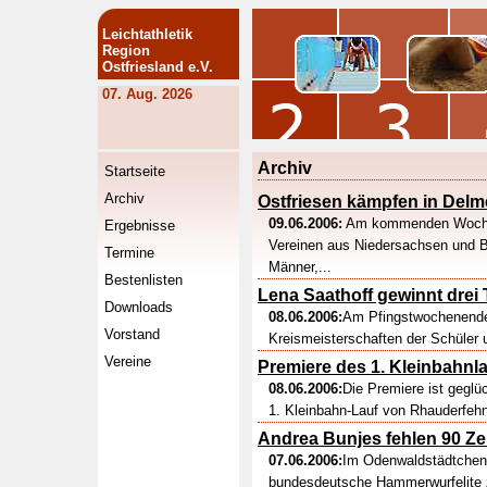
Leichtathletik
Region
Ostfriesland e.V.
07. Aug. 2026
Archiv
Startseite
Archiv
Ostfriesen kämpfen in Delm
09.06.2006:
Am kommenden Wochen
Ergebnisse
Vereinen aus Niedersachsen und 
Termine
Männer,...
Bestenlisten
Lena Saathoff gewinnt drei T
Downloads
08.06.2006:
Am Pfingstwochenende 
Vorstand
Kreismeisterschaften der Schüler u
Vereine
Premiere des 1. Kleinbahnl
08.06.2006:
Die Premiere ist geglü
1. Kleinbahn-Lauf von Rhauderfehn 
Andrea Bunjes fehlen 90 Z
07.06.2006:
Im Odenwaldstädtchen 
bundesdeutsche Hammerwurfelite zu