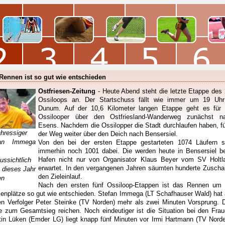
Rennen ist so gut wie entschieden
Ostfriesen-Zeitung
- Heute Abend steht die letzte Etappe des 
Ossiloops an. Der Startschuss fällt wie immer um 19 Uhr
Dunum. Auf der 10,6 Kilometer langen Etappe geht es für 
Ossilooper über den Ostfriesland-Wanderweg zunächst n
Esens. Nachdem die Ossilopper die Stadt durchlaufen haben, fü
ahressiger
der Weg weiter über den Deich nach Bensersiel.
fan Immega
Von den bei der ersten Etappe gestarteten 1074 Läufern s
immerhin noch 1001 dabei. Die werden heute in Bensersiel b
Hafen nicht nur von Organisator Klaus Beyer vom SV Holtl
ussichtlich
erwartet. In den vergangenen Jahren säumten hunderte Zuscha
 dieses Jahr
den Zieleinlauf.
en
Nach den ersten fünf Ossiloop-Etappen ist das Rennen um 
zenplätze so gut wie entschieden. Stefan Immega (LT Schafhauser Wald) hat 
en Verfolger Peter Steinke (TV Norden) mehr als zwei Minuten Vorsprung. 
te zum Gesamtsieg reichen. Noch eindeutiger ist die Situation bei den Frau
tin Lüken (Emder LG) liegt knapp fünf Minuten vor Irmi Hartmann (TV Norde