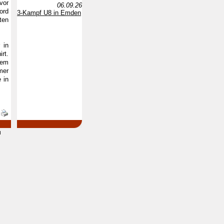
vor
06.09.26
ord
3-Kampf U8 in Emden
ten
 in
rt.
dem
mer
 in
d