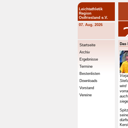
Leichtathletik
Region
Ostfriesland e.V.
07. Aug. 2026
Das 
Startseite
Archiv
Ergebnisse
Termine
Bestenlisten
Vorj
Downloads
Ste
wird
Vorstand
vorra
Vereine
auch
sieg
Spit
sein
dürf
Kers