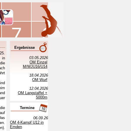
Ergebnisse
25.
03.05.2026
 in
OM Einzel
die
M/WJU16/U14
ach
hrt
18.04.2026
OM Wurf
ind
eim
12.04.2026
and
OM Langstaffel +
5000m
uer
die
Termine
auf
Das
06.09.26
OM 4-Kampf U12 in
en.
Emden
n).