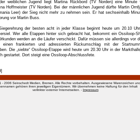
der weiblichen Jugend liegt Martina Rückbord (TV Norden) eine Minute 
ina Hoffmeister (TV Norden). Bei der männlichen Jugend dürfte Martin Ornfj
mania Leer) der Sieg nicht mehr zu nehmen sein. Er hat sechseinhalb Minu
prung vor Martin Buss.
Siegerehrung der besten acht in jeder Klasse beginnt heute um 20.10 Uhr
ersiel. Wer alle Etappen hinter sich gebracht hat, bekommt ein Ossiloop-Shi
Urkunden werden an die Läufer verschickt. Dafür müssen sie allerdings vor 
t einen frankierten und adressierten Rückumschlag mit der Startnum
ben. Die „siebte“ Ossiloop-Etappe wird heute um 20.30 Uhr in der Markthalle
h gestartet. Dort steigt eine Ossiloop-Abschlussfete.
9]
1 - 2006 Seinschedt Medien, Bremen. Alle Rechte vorbehalten. Ausgewiesene Warenzeichen un
kennamen gehören ihren jeweiligen Eigentümern. Wir übernehmen keine Haftung für den Inhalt
verlinkter externer Internetseiten. -
Impressum