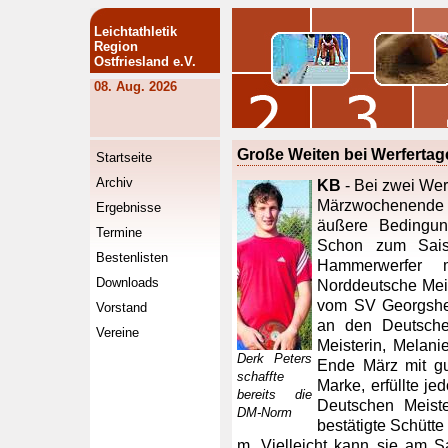
Leichtathletik
Region
Ostfriesland e.V.
08. Aug. 2026
Große Weiten bei Werfertag
Startseite
Archiv
KB
- Bei zwei Wer
Märzwochenende
Ergebnisse
äußere Bedingung
Termine
Schon zum Sais
Bestenlisten
Hammerwerfer 
Downloads
Norddeutsche Meis
vom SV Georgsheil
Vorstand
an den Deutsche
Vereine
Meisterin, Melani
Derk Peters
Ende März mit g
schaffte
Marke, erfüllte j
bereits die
Deutschen Meist
DM-Norm
bestätigte Schütte
m. Vielleicht kann sie am S