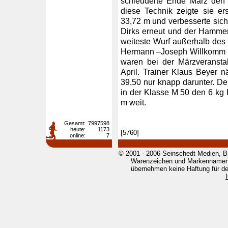
schleuderte Ende März den
diese Technik zeigte sie e
33,72 m und verbesserte sich 
Dirks erneut und der Hammer
weiteste Wurf außerhalb des 
Hermann –Joseph Willkomm in
waren bei der Märzveranst
April. Trainer Klaus Beyer n
39,50 nur knapp darunter. De
in der Klasse M 50 den 6 k
m weit.
Gesamt:
7997598
heute:
1173
[5760]
online:
7
© 2001 - 2006 Seinschedt Medien, B
Warenzeichen und Markennamen g
übernehmen keine Haftung für den 