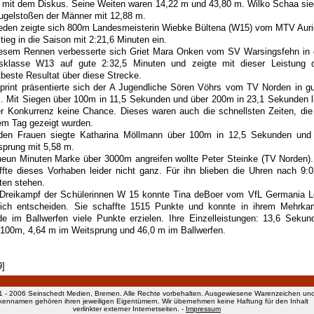
 mit dem Diskus. Seine Weiten waren 14,22 m und 43,80 m. Wilko Schaa sie
ugelstoßen der Männer mit 12,88 m.
ieden zeigte sich 800m Landesmeisterin Wiebke Bültena (W15) vom MTV Auri
tieg in die Saison mit 2:21,6 Minuten ein.
iesem Rennen verbesserte sich Griet Mara Onken vom SV Warsingsfehn in 
rsklasse W13 auf gute 2:32,5 Minuten und zeigte mit dieser Leistung 
tbeste Resultat über diese Strecke.
print präsentierte sich der A Jugendliche Sören Vöhrs vom TV Norden in gu
. Mit Siegen über 100m in 11,5 Sekunden und über 200m in 23,1 Sekunden l
er Konkurrenz keine Chance. Dieses waren auch die schnellsten Zeiten, die
em Tag gezeigt wurden.
den Frauen siegte Katharina Möllmann über 100m in 12,5 Sekunden und
sprung mit 5,58 m.
neun Minuten Marke über 3000m angreifen wollte Peter Steinke (TV Norden).
ffte dieses Vorhaben leider nicht ganz. Für ihn blieben die Uhren nach 9:0
ten stehen.
Dreikampf der Schülerinnen W 15 konnte Tina deBoer vom VfL Germania L
sich entscheiden. Sie schaffte 1515 Punkte und konnte in ihrem Mehrka
de im Ballwerfen viele Punkte erzielen. Ihre Einzelleistungen: 13,6 Sekun
 100m, 4,64 m im Weitsprung und 46,0 m im Ballwerfen.
9]
1 - 2006 Seinschedt Medien, Bremen. Alle Rechte vorbehalten. Ausgewiesene Warenzeichen un
kennamen gehören ihren jeweiligen Eigentümern. Wir übernehmen keine Haftung für den Inhalt
verlinkter externer Internetseiten. -
Impressum