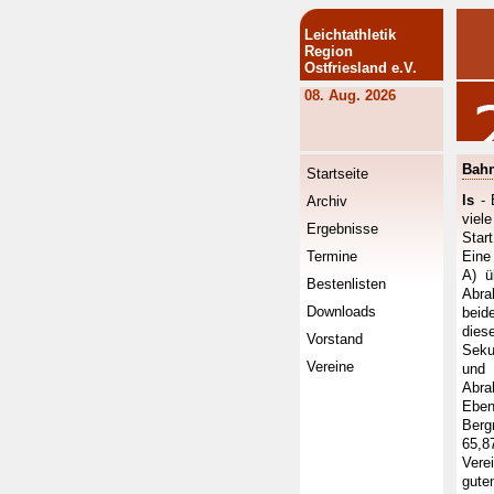
Leichtathletik
Region
Ostfriesland e.V.
08. Aug. 2026
Bahn
Startseite
ls
- 
Archiv
viel
Ergebnisse
Start
Termine
Eine
A) ü
Bestenlisten
Abra
Downloads
beid
dies
Vorstand
Seku
Vereine
und 
Abra
Eben
Berg
65,8
Vere
gute