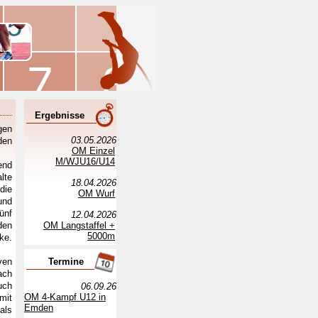
Ergebnisse
gen
03.05.2026
den
OM Einzel
M/WJU16/U14
end
lte
18.04.2026
die
OM Wurf
und
ünf
12.04.2026
den
OM Langstaffel +
5000m
ke.
ven
Termine
ach
uch
06.09.26
OM 4-Kampf U12 in
mit
Emden
als