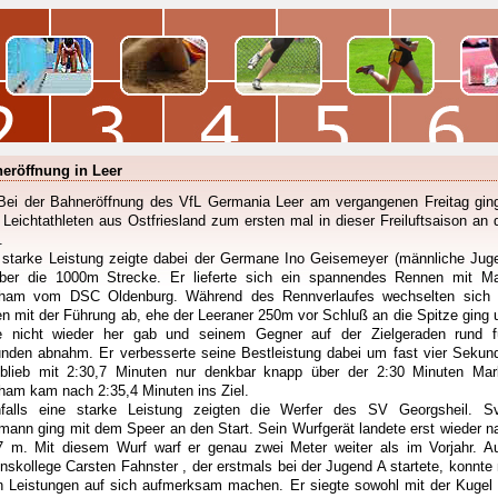
eröffnung in Leer
Bei der Bahneröffnung des VfL Germania Leer am vergangenen Freitag gin
e Leichtathleten aus Ostfriesland zum ersten mal in dieser Freiluftsaison an 
.
 starke Leistung zeigte dabei der Germane Ino Geisemeyer (männliche Jug
ber die 1000m Strecke. Er lieferte sich ein spannendes Rennen mit Ma
ham vom DSC Oldenburg. Während des Rennverlaufes wechselten sich 
en mit der Führung ab, ehe der Leeraner 250m vor Schluß an die Spitze ging 
e nicht wieder her gab und seinem Gegner auf der Zielgeraden rund f
nden abnahm. Er verbesserte seine Bestleistung dabei um fast vier Sekun
blieb mit 2:30,7 Minuten nur denkbar knapp über der 2:30 Minuten Mar
ham kam nach 2:35,4 Minuten ins Ziel.
falls eine starke Leistung zeigten die Werfer des SV Georgsheil. S
mann ging mit dem Speer an den Start. Sein Wurfgerät landete erst wieder n
7 m. Mit diesem Wurf warf er genau zwei Meter weiter als im Vorjahr. A
inskollege Carsten Fahnster , der erstmals bei der Jugend A startete, konnte 
n Leistungen auf sich aufmerksam machen. Er siegte sowohl mit der Kugel 