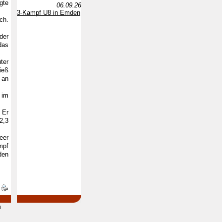
gte
06.09.26
3-Kampf U8 in Emden
ch.
der
das
ter
ieß
 an
 im
 Er
2,3
eer
mpf
den
d