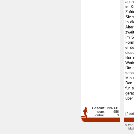
auch
im K
Zufr
Sie s
In d
Alte
zwei
Im S
Form
er d
dies
Bei 
Weit
Die 
scha
Minu
Den 
für 
gera
über
Gesamt:
7997411
heute:
986
[455
online:
3
© 200
Mar