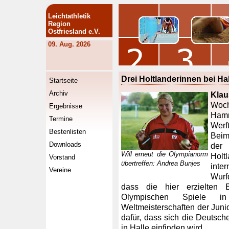
Leichtathletik
Region
Ostfriesland e.V.
09. Aug. 2026
Drei Holtlanderinnen bei H
Startseite
Archiv
Kla
Woc
Ergebnisse
Hamm
Termine
Werf
Bestenlisten
Beim
Downloads
der
Will erneut die Olympianorm
Hol
Vorstand
übertreffen: Andrea Bunjes
inter
Vereine
Wurf
dass die hier erzielten E
Olympischen Spiele i
Weltmeisterschaften der Juni
dafür, dass sich die Deutsche
in Halle einfinden wird.