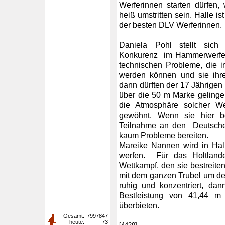
Werferinnen starten dürfen,
heiß umstritten sein. Halle is
der besten DLV Werferinnen.
Daniela Pohl stellt sic
Konkurenz im Hammerwerfen
technischen Probleme, die in 
werden können und sie ihre
dann dürften der 17 Jährige
über die 50 m Marke gelingen.
die Atmosphäre solcher Wet
gewöhnt. Wenn sie hier bes
Teilnahme an den Deutschen
kaum Probleme bereiten.
Mareike Nannen wird in Hal
werfen. Für das Holtlande
Wettkampf, den sie bestreiten
mit dem ganzen Trubel um den
ruhig und konzentriert, dan
Bestleistung von 41,44 
überbieten.
Gesamt:
7997847
heute:
73