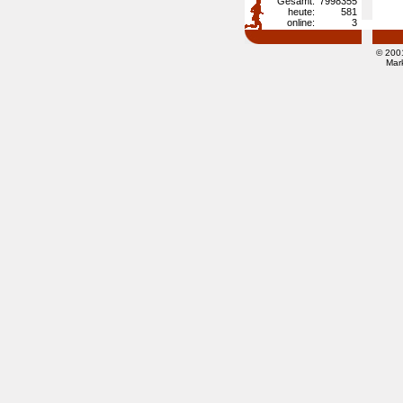
Gesamt:
7998355
heute:
581
online:
3
© 200
Mar