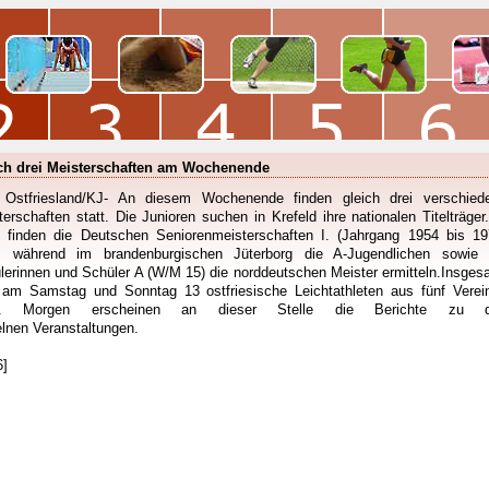
ch drei Meisterschaften am Wochenende
Ostfriesland/KJ- An diesem Wochenende finden gleich drei verschied
terschaften statt. Die Junioren suchen in Krefeld ihre nationalen Titelträger.
e finden die Deutschen Seniorenmeisterschaften I. (Jahrgang 1954 bis 19
t, während im brandenburgischen Jüterborg die A-Jugendlichen sowie 
lerinnen und Schüler A (W/M 15) die norddeutschen Meister ermitteln.Insges
 am Samstag und Sonntag 13 ostfriesische Leichtathleten aus fünf Verei
iv. Morgen erscheinen an dieser Stelle die Berichte zu 
elnen Veranstaltungen.
6]