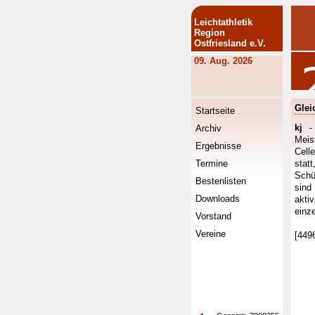
Leichtathletik
Region
Ostfriesland e.V.
09. Aug. 2026
Glei
Startseite
kj
- 
Archiv
Meis
Ergebnisse
Cell
Termine
stat
Schü
Bestenlisten
sind
Downloads
akt
einz
Vorstand
Vereine
[449