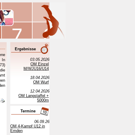
Ergebnisse
ene
03.05.2026
 In
OM Einzel
73)
M/WJU16/U14
die
amt
18.04.2026
nen
OM Wurf
den
12.04.2026
OM Langstaffel +
5000m
Termine
06.09.26
OM 4-Kampf U12 in
Emden