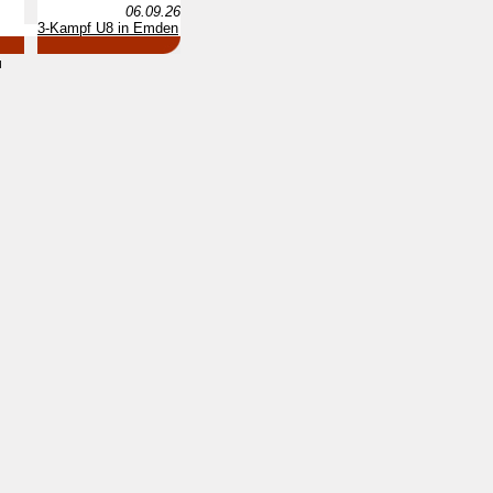
06.09.26
3-Kampf U8 in Emden
d