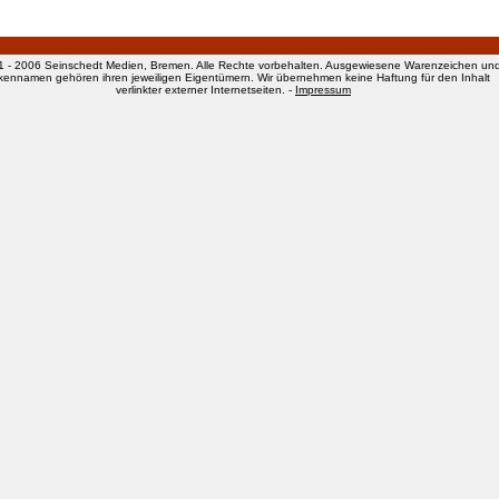
1 - 2006 Seinschedt Medien, Bremen. Alle Rechte vorbehalten. Ausgewiesene Warenzeichen un
kennamen gehören ihren jeweiligen Eigentümern. Wir übernehmen keine Haftung für den Inhalt
verlinkter externer Internetseiten. -
Impressum