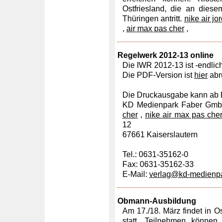
Ostfriesland, die an die
Thüringen antritt.
nike air j
,
air max pas cher
,
Regelwerk 2012-13 online
Die IWR 2012-13 ist -endlich
Die PDF-Version ist
hier
abr
Die Druckausgabe kann ab 
KD Medienpark Faber Gm
cher
,
nike air max pas che
12
67661 Kaiserslautern
Tel.: 0631-35162-0
Fax: 0631-35162-33
E-Mail:
verlag@kd-medienp
Obmann-Ausbildung
Am 17./18. März findet in
statt. Teilnehmen können 