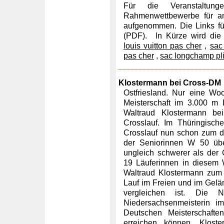
Für die Veranstaltun
Rahmenwettbewerbe für an
aufgenommen. Die Links f
(PDF). In Kürze wird die 
louis vuitton pas cher
,
sac
pas cher
,
sac longchamp pl
Klostermann bei Cross-DM
Ostfriesland. Nur eine W
Meisterschaft im 3.000 m L
Waltraud Klostermann be
Crosslauf. Im Thüringisc
Crosslauf nun schon zum dri
der Seniorinnen W 50 übe
ungleich schwerer als der 
19 Läuferinnen in diesem
Waltraud Klostermann zum 
Lauf im Freien und im Gelän
vergleichen ist. Die 
Niedersachsenmeisterin i
Deutschen Meisterschafte
erreichen können. Kloste