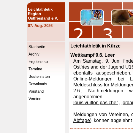
Leichtathletik
Region
Ostfriesland e.V.
07. Aug. 2026
Leichtathletik in Kürze
Startseite
Archiv
Wettkampf 9.6. Leer
Am Samstag, 9. Juni finde
Ergebnisse
Ostfriesland der Jugend U1
Termine
ebenfalls ausgeschrieben
Bestenlisten
Online-Meldungen bei L
Downloads
Meldeschluss für Meldungen
2.6.; Nachmeldungen we
Vorstand
angenommen.
Vereine
louis vuitton pas cher
,
jorda
Meldungen von Vereinen, d
Abfrage
), können abgelehnt