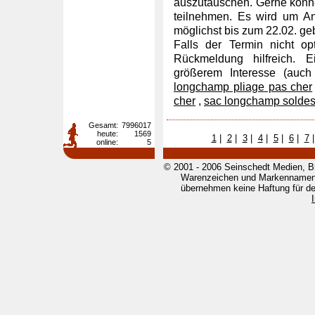
auszutauschen. Gerne könne
teilnehmen. Es wird um An
möglichst bis zum 22.02. ge
Falls der Termin nicht op
Rückmeldung hilfreich. 
größerem Interesse (auch
longchamp pliage pas cher
cher
,
sac longchamp solde
Gesamt:
7996017
heute:
1569
1
|
2
|
3
|
4
|
5
|
6
|
7
online:
5
© 2001 - 2006 Seinschedt Medien, B
Warenzeichen und Markennamen g
übernehmen keine Haftung für den 