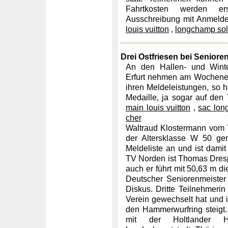
Fahrtkosten werden ers
Ausschreibung mit Anmeldea
louis vuitton
,
longchamp so
Drei Ostfriesen bei Senior
An den Hallen- und Winte
Erfurt nehmen am Wochenend
ihren Meldeleistungen, so h
Medaille, ja sogar auf den
main louis vuitton
,
sac lon
cher
Waltraud Klostermann vom 
der Altersklasse W 50 gem
Meldeliste an und ist damit 
TV Norden ist Thomas Dresp
auch er führt mit 50,63 m d
Deutscher Seniorenmeister 
Diskus. Dritte Teilnehmerin
Verein gewechselt hat und i
den Hammerwurfring steigt. 
mit der Holtlander H