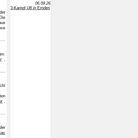
06.09.26
3-Kampf U8 in Emden
der
Die
aue
ove
en.
r
,
cht
ten
er
,
der
sac