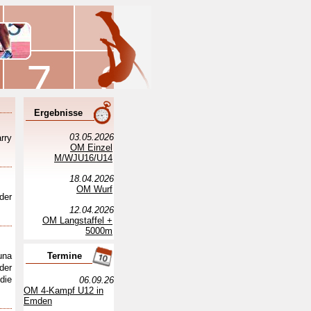
Ergebnisse
03.05.2026
rry
OM Einzel
M/WJU16/U14
18.04.2026
OM Wurf
der
12.04.2026
OM Langstaffel +
5000m
una
Termine
der
die
06.09.26
OM 4-Kampf U12 in
Emden