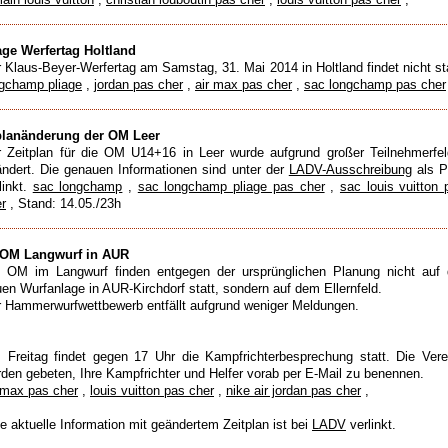
ge Werfertag Holtland
 Klaus-Beyer-Werfertag am Samstag, 31. Mai 2014 in Holtland findet nicht sta
gchamp pliage
,
jordan pas cher
,
air max pas cher
,
sac longchamp pas cher
planänderung der OM Leer
 Zeitplan für die OM U14+16 in Leer wurde aufgrund großer Teilnehmerfel
ndert. Die genauen Informationen sind unter der
LADV-Ausschreibung
als 
linkt.
sac longchamp
,
sac longchamp pliage pas cher
,
sac louis vuitton 
r
, Stand: 14.05./23h
 OM Langwurf in AUR
e OM im Langwurf finden entgegen der ursprünglichen Planung nicht auf 
en Wurfanlage in AUR-Kirchdorf statt, sondern auf dem Ellernfeld.
 Hammerwurfwettbewerb entfällt aufgrund weniger Meldungen.
Freitag findet gegen 17 Uhr die Kampfrichterbesprechung statt. Die Vere
den gebeten, Ihre Kampfrichter und Helfer vorab per E-Mail zu benennen.
 max pas cher
,
louis vuitton pas cher
,
nike air jordan pas cher
,
e aktuelle Information mit geändertem Zeitplan ist bei
LADV
verlinkt.