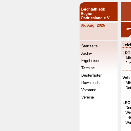
Leichtathletik
Region
Ostfriesland e.V.
06. Aug. 2026
Leic
Startseite
LRO 
Archiv
All
Ergebnisse
Jür
Termine
Bestenlisten
Volk
Downloads
All
Dat
Vorstand
Vereine
LRO 
De
Wir
LR
Wa