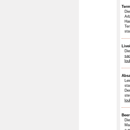
Term
Di
Ar
Ham
Ter
sta
Live
Di
sa
lou
Absa
Lei
sta
Der
ste
lou
Beer
Di
Mar
a m