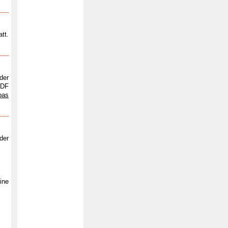
tt.
der
PDF
pas
der
ine