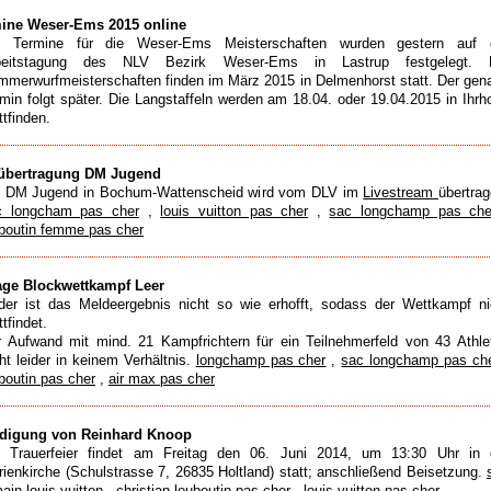
ine Weser-Ems 2015 online
e Termine für die Weser-Ems Meisterschaften wurden gestern auf 
beitstagung des NLV Bezirk Weser-Ems in Lastrup festgelegt. 
merwurfmeisterschaften finden im März 2015 in Delmenhorst statt. Der gen
min folgt später. Die Langstaffeln werden am 18.04. oder 19.04.2015 in Ihrh
ttfinden.
übertragung DM Jugend
e DM Jugend in Bochum-Wattenscheid wird vom DLV im
Livestream
übertrag
c longcham pas cher
,
louis vuitton pas cher
,
sac longchamp pas che
boutin femme pas cher
ge Blockwettkampf Leer
der ist das Meldeergebnis nicht so wie erhofft, sodass der Wettkampf ni
ttfindet.
 Aufwand mit mind. 21 Kampfrichtern für ein Teilnehmerfeld von 43 Athle
ht leider in keinem Verhältnis.
longchamp pas cher
,
sac longchamp pas ch
boutin pas cher
,
air max pas cher
digung von Reinhard Knoop
e Trauerfeier findet am Freitag den 06. Juni 2014, um 13:30 Uhr in 
ienkirche (Schulstrasse 7, 26835 Holtland) statt; anschließend Beisetzung.
ain louis vuitton
,
christian louboutin pas cher
,
louis vuitton pas cher
,