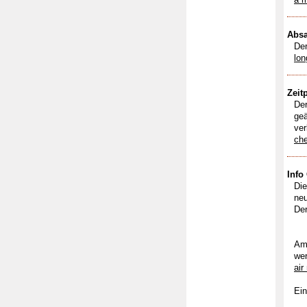
Absa
Der
lon
Zeit
Der
geä
ver
che
Info
Di
neu
Der
Am 
wer
air
Ein