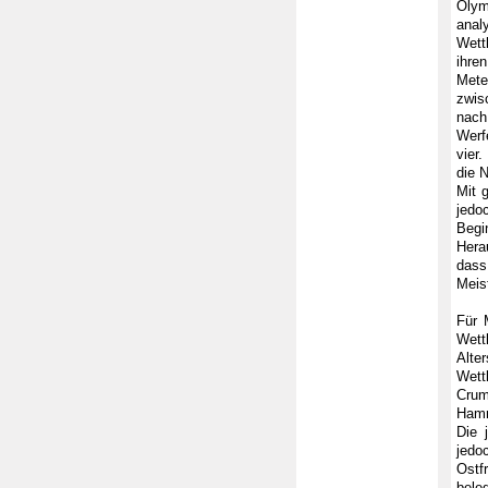
Olym
anal
Wett
ihre
Mete
zwis
nach
Werf
vier
die 
Mit 
jedo
Begi
Hera
dass
Meist
Für 
Wett
Alte
Wett
Crum
Hamm
Die 
jedo
Ostf
bele