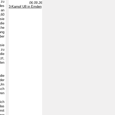
 zu
06.09.26
des
3-Kampf U8 in Emden
 an
,60
sie
die
che
ang
ber
sie
 zu
die
zt,
len
die
der
 Um
sch
ren
ich
das
mit
ner