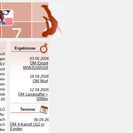
Ergebnisse
sch
03.05.2026
gen
OM Einzel
DLV
M/WJU16/U14
ust
orm
18.04.2026
nen
OM Wurf
nen
ste
12.04.2026
ieb
OM Langstaffel +
5000m
,60
 LG
Termine
te.
ach
06.09.26
OM 4-Kampf U12 in
och
Emden
des