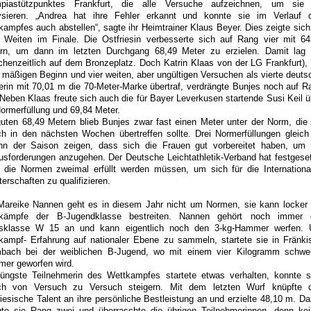
piastützpunktes Frankfurt, die alle Versuche aufzeichnen, um sie
ysieren. „Andrea hat ihre Fehler erkannt und konnte sie im Verlauf 
kampfes auch abstellen“, sagte ihr Heimtrainer Klaus Beyer. Dies zeigte sich
n Weiten im Finale. Die Ostfriesin verbesserte sich auf Rang vier mit 64
rn, um dann im letzten Durchgang 68,49 Meter zu erzielen. Damit lag 
chenzeitlich auf dem Bronzeplatz. Doch Katrin Klaas von der LG Frankfurt), 
 mäßigen Beginn und vier weiten, aber ungültigen Versuchen als vierte deuts
erin mit 70,01 m die 70-Meter-Marke übertraf, verdrängte Bunjes noch auf R
. Neben Klaas freute sich auch die für Bayer Leverkusen startende Susi Keil ü
Normerfüllung und 69,84 Meter.
guten 68,49 Metern blieb Bunjes zwar fast einen Meter unter der Norm, die 
ch in den nächsten Wochen übertreffen sollte. Drei Normerfüllungen gleich
nn der Saison zeigen, dass sich die Frauen gut vorbereitet haben, um 
usforderungen anzugehen. Der Deutsche Leichtathletik-Verband hat festgeset
 die Normen zweimal erfüllt werden müssen, um sich für die Internationa
erschaften zu qualifizieren.
Mareike Nannen geht es in diesem Jahr nicht um Normen, sie kann locker 
kämpfe der B-Jugendklasse bestreiten. Nannen gehört noch immer 
rsklasse W 15 an und kann eigentlich noch den 3-kg-Hammer werfen.
kampf- Erfahrung auf nationaler Ebene zu sammeln, startete sie in Fränki
bach bei der weiblichen B-Jugend, wo mit einem vier Kilogramm schwe
er geworfen wird.
jüngste Teilnehmerin des Wettkampfes startete etwas verhalten, konnte s
ch von Versuch zu Versuch steigern. Mit dem letzten Wurf knüpfte 
riesische Talent an ihre persönliche Bestleistung an und erzielte 48,10 m. Da
gte sie Rang zwei und überraschte die übrigen Teilnehmerinnen, denn kei