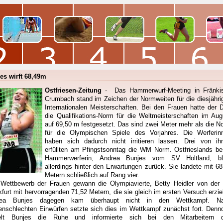
es wirft 68,49m
Ostfriesen-Zeitung
- Das Hammerwurf-Meeting in Fränki
Crumbach stand im Zeichen der Normweiten für die diesjähri
Internationalen Meisterschaften. Bei den Frauen hatte der 
die Qualifikations-Norm für die Weltmeisterschaften im Aug
auf 69,50 m festgesetzt. Das sind zwei Meter mehr als die N
für die Olympischen Spiele des Vorjahres. Die Werferin
haben sich dadurch nicht irritieren lassen. Drei von ih
erfüllten am Pfingstsonntag die WM Norm. Ostfrieslands be
Hammerwerferin, Andrea Bunjes vom SV Holtland, bl
allerdings hinter den Erwartungen zurück. Sie landete mit 68
Metern schließlich auf Rang vier.
Wettbewerb der Frauen gewann die Olympiavierte, Betty Heidler von der
kfurt mit hervorragenden 71,52 Metern, die sie gleich im ersten Versuch erziel
rea Bunjes dagegen kam überhaupt nicht in den Wettkampf. N
tenschlechten Einwürfen setzte sich dies im Wettkampf zunächst fort. Denn
elt Bunjes die Ruhe und informierte sich bei den Mitarbeitern 