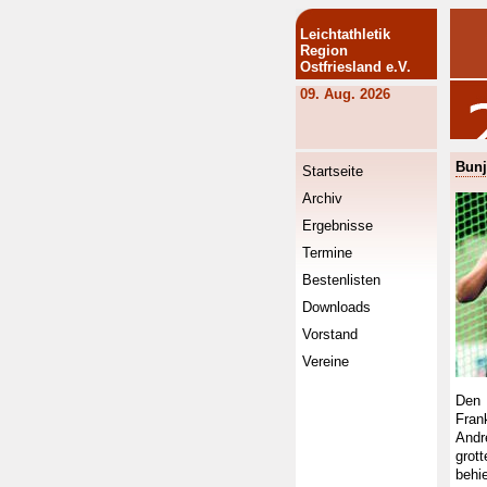
Leichtathletik
Region
Ostfriesland e.V.
09. Aug. 2026
Bunj
Startseite
Archiv
Ergebnisse
Termine
Bestenlisten
Downloads
Vorstand
Vereine
Den 
Fran
And
grot
behi