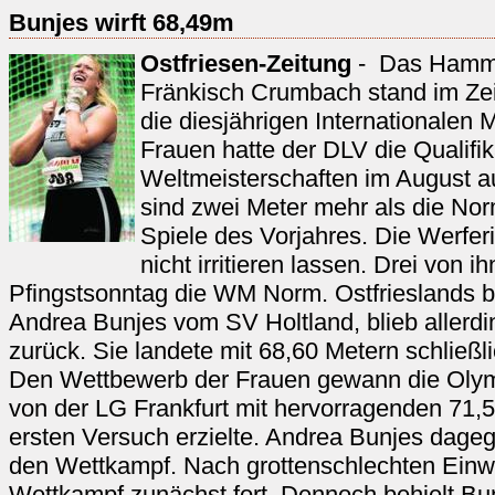
Bunjes wirft 68,49m
Ostfriesen-Zeitung
- Das Hamme
Fränkisch Crumbach stand im Ze
die diesjährigen Internationalen 
Frauen hatte der DLV die Qualifik
Weltmeisterschaften im August au
sind zwei Meter mehr als die No
Spiele des Vorjahres. Die Werfe
nicht irritieren lassen. Drei von i
Pfingstsonntag die WM Norm. Ostfrieslands 
Andrea Bunjes vom SV Holtland, blieb allerdi
zurück. Sie landete mit 68,60 Metern schließli
Den Wettbewerb der Frauen gewann die Olymp
von der LG Frankfurt mit hervorragenden 71,52
ersten Versuch erzielte. Andrea Bunjes dage
den Wettkampf. Nach grottenschlechten Einwü
Wettkampf zunächst fort. Dennoch behielt Bu