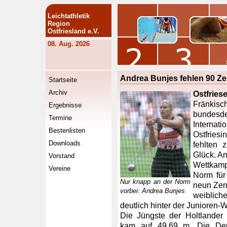
Leichtathletik
Region
Ostfriesland e.V.
08. Aug. 2026
Andrea Bunjes fehlen 90 Z
Startseite
Archiv
Ostfries
Fränkis
Ergebnisse
bundes
Termine
Internat
Bestenlisten
Ostfries
Downloads
fehlten
Glück. A
Vorstand
Wettkamp
Vereine
Norm für
Nur knapp an der Norm
neun Zent
vorbei: Andrea Bunjes
weiblich
deutlich hinter der Junioren
Die Jüngste der Holtlander
kam auf 49,69 m. Die Deu