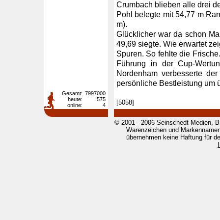
Crumbach blieben alle drei de
Pohl belegte mit 54,77 m Ran
m).
Glücklicher war da schon Ma
49,69 siegte. Wie erwartet zei
Spuren. So fehlte die Frische
Führung in der Cup-Wertun
Nordenham verbesserte der
persönliche Bestleistung um 
Gesamt:
7997000
heute:
575
[5058]
online:
4
© 2001 - 2006 Seinschedt Medien, B
Warenzeichen und Markennamen g
übernehmen keine Haftung für den 