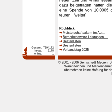
neuen Zeit und Windmessanl
dazu beigetragen hatten die
eine Spende von 10.000€ d
teuren...[
weiter
]
Rückblick:
Meisterschaftsalarm im Aur...
Bemerkenswerte Leistungen ...
Bestenlisten
Bestenlisten
Gesamt:
7994172
Verbandstag 2025
heute:
2178
online:
1
© 2001 - 2006 Seinschedt Medien, B
Warenzeichen und Markennamen g
übernehmen keine Haftung für den 