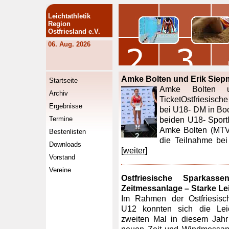
Leichtathletik
Region
Ostfriesland e.V.
06. Aug. 2026
Amke Bolten und Erik Siep
Startseite
Amke Bolten 
Archiv
TicketOstfriesische
Ergebnisse
bei U18- DM in Bo
Termine
beiden U18- Sport
Amke Bolten (MTV
Bestenlisten
die Teilnahme bei
Downloads
[
weiter
]
Vorstand
Vereine
Ostfriesische Sparkas
Zeitmessanlage – Starke Le
Im Rahmen der Ostfriesisch
U12 konnten sich die Leic
zweiten Mal in diesem Jahr