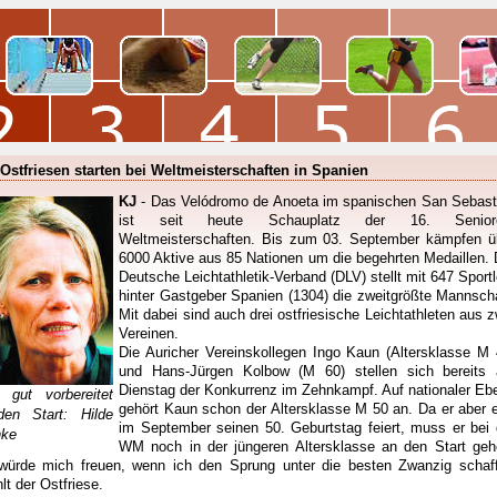
 Ostfriesen starten bei Weltmeisterschaften in Spanien
KJ
- Das Velódromo de Anoeta im spanischen San Sebast
ist seit heute Schauplatz der 16. Senior
Weltmeisterschaften. Bis zum 03. September kämpfen ü
6000 Aktive aus 85 Nationen um die begehrten Medaillen. 
Deutsche Leichtathletik-Verband (DLV) stellt mit 647 Sportl
hinter Gastgeber Spanien (1304) die zweitgrößte Mannscha
Mit dabei sind auch drei ostfriesische Leichtathleten aus z
Vereinen.
Die Auricher Vereinskollegen Ingo Kaun (Altersklasse M 
und Hans-Jürgen Kolbow (M 60) stellen sich bereits
Dienstag der Konkurrenz im Zehnkampf. Auf nationaler Eb
 gut vorbereitet
gehört Kaun schon der Altersklasse M 50 an. Da er aber e
en Start: Hilde
im September seinen 50. Geburtstag feiert, muss er bei 
nke
WM noch in der jüngeren Altersklasse an den Start geh
würde mich freuen, wenn ich den Sprung unter die besten Zwanzig schaff
hlt der Ostfriese.