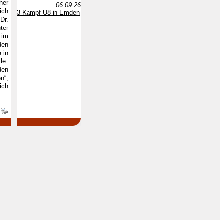
her
06.09.26
ich
3-Kampf U8 in Emden
Dr.
ter
 im
den
 in
le.
den
n“,
ich
d