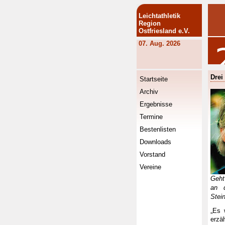
Leichtathletik
Region
Ostfriesland e.V.
07. Aug. 2026
Drei
Startseite
Archiv
Ergebnisse
Termine
Bestenlisten
Downloads
Vorstand
Vereine
Geht
an d
Stei
„Es 
erzä