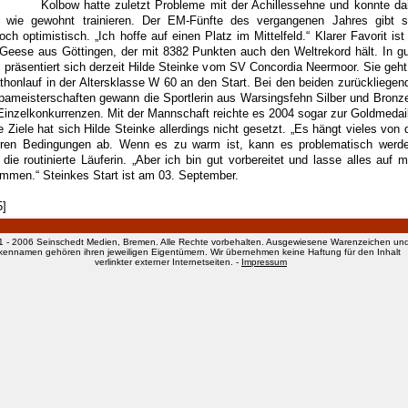
bow hatte zuletzt Probleme mit der Achillessehne und konnte da
t wie gewohnt trainieren. Der EM-Fünfte des vergangenen Jahres gibt s
ch optimistisch. „Ich hoffe auf einen Platz im Mittelfeld.“ Klarer Favorit ist 
 Geese aus Göttingen, der mit 8382 Punkten auch den Weltrekord hält. In gu
 präsentiert sich derzeit Hilde Steinke vom SV Concordia Neermoor. Sie geht
thonlauf in der Altersklasse W 60 an den Start. Bei den beiden zurückliegen
pameisterschaften gewann die Sportlerin aus Warsingsfehn Silber und Bronze
Einzelkonkurrenzen. Mit der Mannschaft reichte es 2004 sogar zur Goldmedail
e Ziele hat sich Hilde Steinke allerdings nicht gesetzt. „Es hängt vieles von 
ren Bedingungen ab. Wenn es zu warm ist, kann es problematisch werde
 die routinierte Läuferin. „Aber ich bin gut vorbereitet und lasse alles auf m
mmen.“ Steinkes Start ist am 03. September.
5]
1 - 2006 Seinschedt Medien, Bremen. Alle Rechte vorbehalten. Ausgewiesene Warenzeichen un
kennamen gehören ihren jeweiligen Eigentümern. Wir übernehmen keine Haftung für den Inhalt
verlinkter externer Internetseiten. -
Impressum