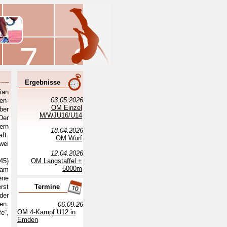
Ergebnisse
ian
03.05.2026
en-
OM Einzel
ber
M/WJU16/U14
Der
ern
18.04.2026
ft.
OM Wurf
wei
12.04.2026
45)
OM Langstaffel +
5000m
 am
ene
rst
Termine
der
en.
06.09.26
OM 4-Kampf U12 in
e“,
Emden