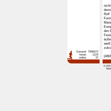
Kol
nich
denno
Rolf
Form
Mara
Euro
den 
Fest
äuße
weiß
zuko
Gesamt:
7995672
heute:
1224
[486
online:
37
© 200
Mar