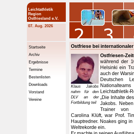
Leichtathletik
Region
Ostfriesland e.V.
07. Aug. 2026
Ostfriese bei internationale
Startseite
Archiv
Ostfriesen-Zei
während der 10.
Ergebnisse
Helsinki ein T
Termine
auch der Warsin
Bestenlisten
Deutschen Lei
Downloads
Nationalteam
Klaus Jakobs
Leichtathletik-R
nahm für den
Vorstand
DLV an der
„Die Inhalte de
Vereine
Fortbildung teil
Jakobs. Neben
Trainer von 
Carolina Klüft, war Prof. T
Hauptredner. Noakes ging in 
Weltrekorde ein.
Er machte in seinen Ausführu