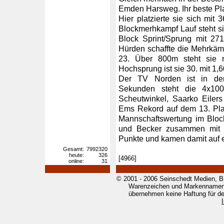
Emden Harsweg. Ihr beste Pla
Hier platzierte sie sich mit
Blockmerhkampf Lauf steht s
Block Sprint/Sprung mit 27
Hürden schaffte die Mehrkämp
23. Über 800m steht sie 
Hochsprung ist sie 30. mit 1,
Der TV Norden ist in den
Sekunden steht die 4x100
Scheutwinkel, Saarko Eiler
Ems Rekord auf dem 13. Plat
Mannschaftswertung im Bloc
und Becker zusammen mit
Punkte und kamen damit auf ei
Gesamt:
7992320
heute:
326
[4966]
online:
31
© 2001 - 2006 Seinschedt Medien, B
Warenzeichen und Markennamen g
übernehmen keine Haftung für den 