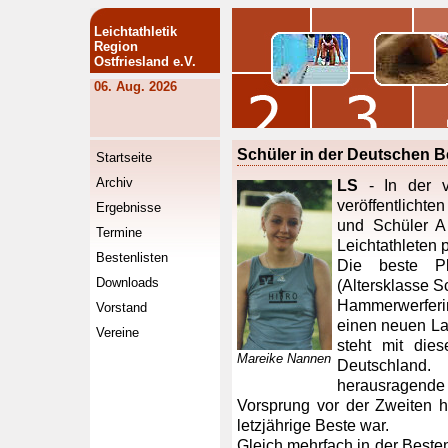
Leichtathletik
Region
Ostfriesland e.V.
06. Aug. 2026
Schüler in der Deutschen Bes
Startseite
Archiv
LS
- In der v
veröffentlichte
Ergebnisse
und Schüler A 
Termine
Leichtathleten p
Bestenlisten
Die beste Pl
Downloads
(Altersklasse 
Hammerwerferi
Vorstand
einen neuen Lan
Vereine
steht mit die
Mareike Nannen
Deutschland.
herausragende L
Vorsprung vor der Zweiten 
letzjährige Beste war.
Gleich mehrfach in der Beste