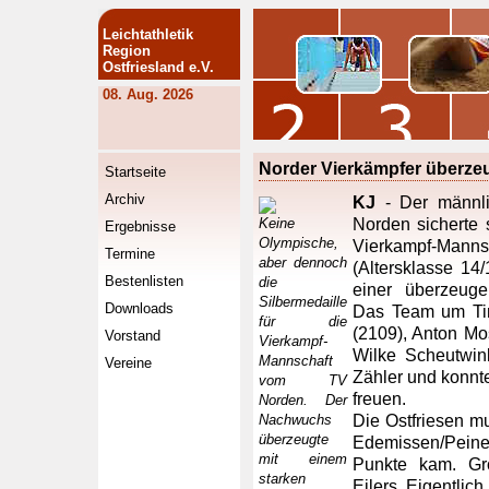
Leichtathletik
Region
Ostfriesland e.V.
08. Aug. 2026
Norder Vierkämpfer überze
Startseite
Archiv
KJ
- Der männli
Keine
Norden sicherte 
Ergebnisse
Olympische,
Vierkampf-Mannsc
Termine
aber dennoch
(Altersklasse 14
Bestenlisten
die
einer überzeuge
Silbermedaille
Downloads
Das Team um Tim
für die
(2109), Anton Mo
Vorstand
Vierkampf-
Wilke Scheutwin
Mannschaft
Vereine
Zähler und konnt
vom TV
freuen.
Norden. Der
Nachwuchs
Die Ostfriesen mu
überzeugte
Edemissen/Pein
mit einem
Punkte kam. Gr
starken
Eilers. Eigentlich