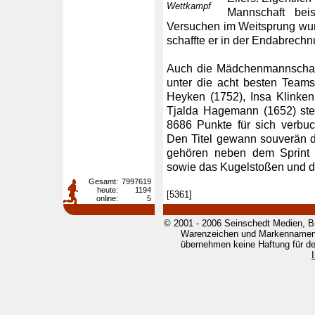
Wettkampf
Mannschaft bei
Versuchen im Weitsprung wurde
schaffte er in der Endabrech
Auch die Mädchenmannschaf
unter die acht besten Team
Heyken (1752), Insa Klinke
Tjalda Hagemann (1652) stel
8686 Punkte für sich verbu
Den Titel gewann souverän d
gehören neben dem Sprint 
sowie das Kugelstoßen und d
Gesamt:
7997619
heute:
1194
[5361]
online:
5
© 2001 - 2006 Seinschedt Medien, B
Warenzeichen und Markennamen g
übernehmen keine Haftung für den 