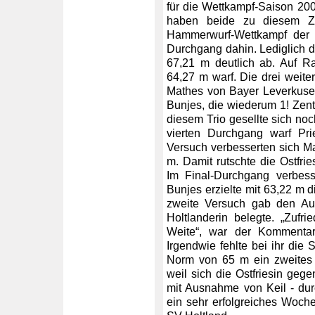
für die Wettkampf-Saison 200
haben beide zu diesem Zei
Hammerwurf-Wettkampf der A
Durchgang dahin. Lediglich di
67,21 m deutlich ab. Auf R
64,27 m warf. Die drei weit
Mathes von Bayer Leverkusen
Bunjes, die wiederum 1! Zent
diesem Trio gesellte sich no
vierten Durchgang warf Pri
Versuch verbesserten sich M
m. Damit rutschte die Ostfr
Im Final-Durchgang verbess
Bunjes erzielte mit 63,22 m 
zweite Versuch gab den Aus
Holtlanderin belegte. „Zufri
Weite“, war der Kommenta
Irgendwie fehlte bei ihr die
Norm von 65 m ein zweites M
weil sich die Ostfriesin geg
mit Ausnahme von Keil - dur
ein sehr erfolgreiches Woc