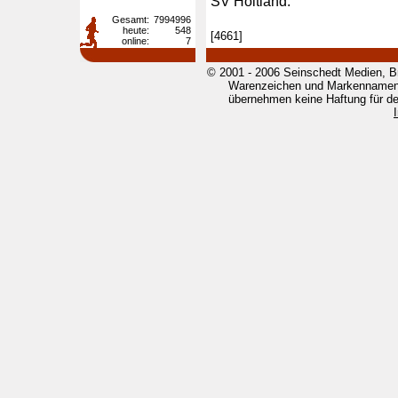
SV Holtland.
Gesamt:
7994996
heute:
548
[4661]
online:
7
© 2001 - 2006 Seinschedt Medien, B
Warenzeichen und Markennamen g
übernehmen keine Haftung für den 