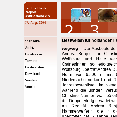
Leichtathletik
Region
Ostfriesland e.V.
07. Aug. 2026
Bestweiten für holtländer 
Startseite
Archiv
wegweg
- Der Ausbeute der
Andrea Bunjes und Christi
Ergebnisse
Wolfsburg und Halle war
Termine
Ostfriesinnen so erfolgr
Bestenlisten
Wolfsburg übertraf Andrea B
Downloads
Norm von 65,00 m mit 65
Niedersachsenrekord und R
Vorstand
Jahresbestenliste. Im vier
Vereine
während die übrigen Versuc
Christine Nannen warf 55,0
der Doppelerfo lg erwartet w
als Realität. Andrea Bun
Hammerwerferin, die in d
übertroffen hat. Susanne Keil