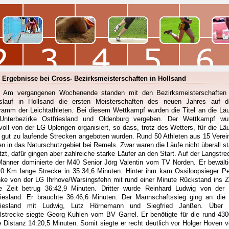
 Ergebnisse bei Cross- Bezirksmeisterschaften in Hollsand
 Am vergangenen Wochenende standen mit den Bezirksmeisterschaften
slauf in Hollsand die ersten Meisterschaften des neuen Jahres auf 
ramm der Leichtathleten. Bei diesem Wettkampf wurden die Titel an die Läu
Unterbezirke Ostfriesland und Oldenburg vergeben. Der Wettkampf wu
evoll von der LG Uplengen organisiert, so dass, trotz des Wetters, für die Läu
 gut zu laufende Strecken angeboten wurden. Rund 50 Athleten aus 15 Verei
n in das Naturschutzgebiet bei Remels. Zwar waren die Läufe nicht überall st
tzt, dafür gingen aber zahlreiche starke Läufer an den Start. Auf der Langstre
Männer dominierte der M40 Senior Jörg Valentin vom TV Norden. Er bewälti
10 Km lange Strecke in 35:34,6 Minuten. Hinter ihm kam Ossiloopsieger Pe
nke von der LG Ihrhove/Warsingsfehn mit rund einer Minute Rückstand ins Zi
e Zeit betrug 36:42,9 Minuten. Dritter wurde Reinhard Ludwig von der
riesland. Er brauchte 36:46,6 Minuten. Der Mannschaftssieg ging an die
riesland mit Ludwig, Lutz Hörnemann und Siegfried Janßen. Über 
elstrecke siegte Georg Kuhlen vom BV Garrel. Er benötigte für die rund 43
e Distanz 14:20,5 Minuten. Somit siegte er recht deutlich vor Holger Hoven 