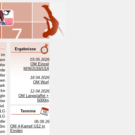
Ergebnisse
 im
03.05.2026
dem
OM Einzel
fer
M/WJU16/U14
rde
fer
18.04.2026
nen
OM Wurf
ark
cke
12.04.2026
gte
OM Langstaffel +
5000m
ter
el.
 LG
Termine
 LG
die
06.09.26
OM 4-Kampf U12 in
00m
Emden
vom