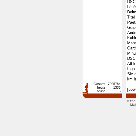
DSC 
Läu
Delm
Tite
Paet
Geis
Andr
Kuhl
Mann
Gart
Minu
DSC 
Athl
Inga
Sie 
km l
Gesamt:
7995784
heute:
1336
[556
online:
5
© 200
Mar