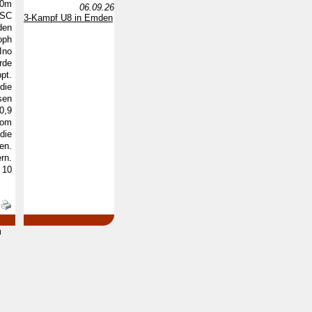
00m
06.09.26
 SC
3-Kampf U8 in Emden
den
oph
Ino
rde
pt.
die
sen
0,9
vom
die
en.
rn.
 10
d