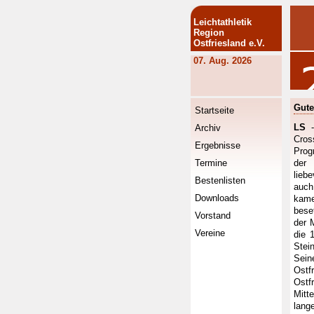
Leichtathletik
Region
Ostfriesland e.V.
07. Aug. 2026
Gute
Startseite
LS
-
Archiv
Cros
Ergebnisse
Prog
Termine
der 
lieb
Bestenlisten
auch
Downloads
kame
bese
Vorstand
der 
Vereine
die 
Stei
Sein
Ostf
Ostf
Mitt
lang