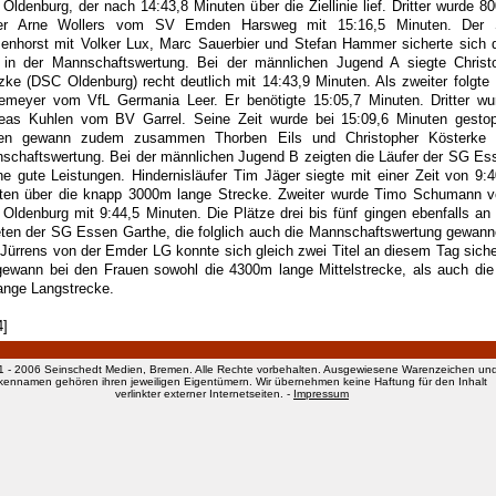
Oldenburg, der nach 14:43,8 Minuten über die Ziellinie lief. Dritter wurde 8
fer Arne Wollers vom SV Emden Harsweg mit 15:16,5 Minuten. Der
enhorst mit Volker Lux, Marc Sauerbier und Stefan Hammer sicherte sich 
l in der Mannschaftswertung. Bei der männlichen Jugend A siegte Christ
zke (DSC Oldenburg) recht deutlich mit 14:43,9 Minuten. Als zweiter folgte 
emeyer vom VfL Germania Leer. Er benötigte 15:05,7 Minuten. Dritter wu
eas Kuhlen vom BV Garrel. Seine Zeit wurde bei 15:09,6 Minuten gestop
en gewann zudem zusammen Thorben Eils und Christopher Kösterke 
schaftswertung. Bei der männlichen Jugend B zeigten die Läufer der SG Es
he gute Leistungen. Hindernisläufer Tim Jäger siegte mit einer Zeit von 9:4
ten über die knapp 3000m lange Strecke. Zweiter wurde Timo Schumann 
Oldenburg mit 9:44,5 Minuten. Die Plätze drei bis fünf gingen ebenfalls an 
eten der SG Essen Garthe, die folglich auch die Mannschaftswertung gewann
 Jürrens von der Emder LG konnte sich gleich zwei Titel an diesem Tag siche
gewann bei den Frauen sowohl die 4300m lange Mittelstrecke, als auch die
ange Langstrecke.
4]
1 - 2006 Seinschedt Medien, Bremen. Alle Rechte vorbehalten. Ausgewiesene Warenzeichen un
kennamen gehören ihren jeweiligen Eigentümern. Wir übernehmen keine Haftung für den Inhalt
verlinkter externer Internetseiten. -
Impressum