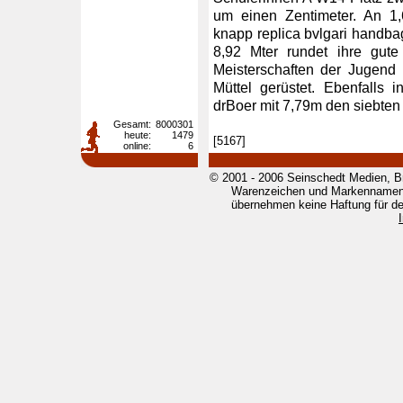
um einen Zentimeter. An 1,
knapp replica bvlgari handbag
8,92 Mter rundet ihre gute
Meisterschaften der Jugend
Müttel gerüstet. Ebenfalls 
drBoer mit 7,79m den siebten 
Gesamt:
8000301
heute:
1479
[5167]
online:
6
© 2001 - 2006 Seinschedt Medien, B
Warenzeichen und Markennamen g
übernehmen keine Haftung für den 