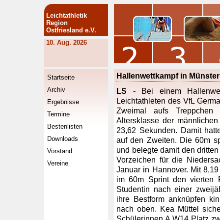
Leichtathletik
Region
Ostfriesland e.V.
10. Aug. 2026
Hallenwettkampf in Münster
Startseite
Archiv
LS
- Bei einem Hallenwet
Leichtathleten des VfL Germa
Ergebnisse
Zweimal aufs Treppchen 
Termine
Altersklasse der männlichen
Bestenlisten
23,62 Sekunden. Damit hatt
Downloads
auf den Zweiten. Die 60m sp
und belegte damit den dritten
Vorstand
Vorzeichen für die Nieders
Vereine
Januar in Hannover. Mit 8,1
im 60m Sprint den vierten 
Studentin nach einer zweijä
ihre Bestform anknüpfen kinn
nach oben. Kea Müttel sich
Schülerinnen A W14 Platz zwei