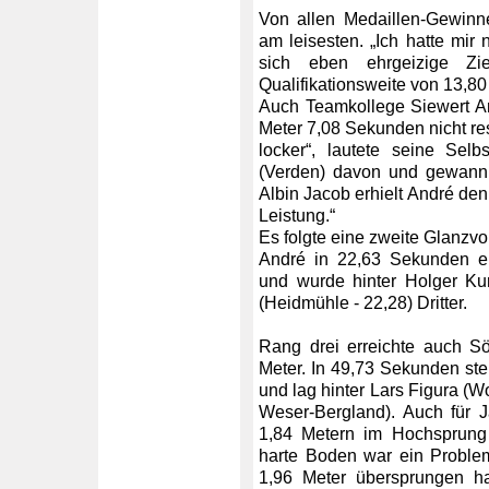
Von allen Medaillen-Gewinn
am leisesten. „Ich hatte mir 
sich eben ehrgeizige Z
Qualifikationsweite von 13,
Auch Teamkollege Siewert An
Meter 7,08 Sekunden nicht res
locker“, lautete seine Selb
(Verden) davon und gewann 
Albin Jacob erhielt André den
Leistung.“
Es folgte eine zweite Glanzvo
André in 22,63 Sekunden ei
und wurde hinter Holger Ku
(Heidmühle - 22,28) Dritter.
Rang drei erreichte auch S
Meter. In 49,73 Sekunden stel
und lag hinter Lars Figura (W
Weser-Bergland). Auch für Ja
1,84 Metern im Hochsprung 
harte Boden war ein Problem
1,96 Meter übersprungen ha