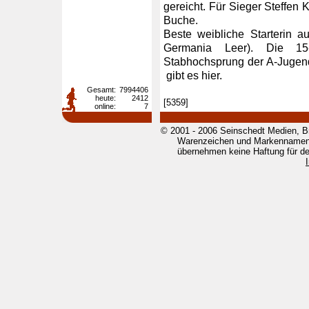
gereicht. Für Sieger Steffen 
Buche.
Beste weibliche Starterin a
Germania Leer). Die 15-
Stabhochsprung der A-Jugend 
gibt es hier.
Gesamt:
7994406
heute:
2412
[5359]
online:
7
© 2001 - 2006 Seinschedt Medien, B
Warenzeichen und Markennamen g
übernehmen keine Haftung für den 