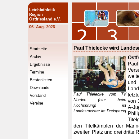
Leichtathletik
Region
Ostfriesland e.V.
06. Aug. 2026
Paul Thielecke wird Landes
Startseite
Archiv
Ostf
Paul
Ergebnisse
Ver
Termine
weit
Bestenlisten
un
Downloads
Land
Paul Thielecke vom TV
letz
Vorstand
Norden (hier beim
von 
Vereine
Hochsprung) ist
A-J
Landesmeister im Dreisprung
Phil
Tite
den Titelkämpfen der Männ
zweiten Platz und drei dritte 