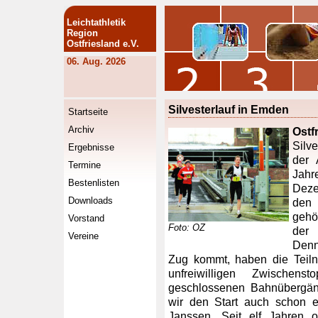
Leichtathletik
Region
Ostfriesland e.V.
06. Aug. 2026
Silvesterlauf in Emden
Startseite
Archiv
Ost
Silve
Ergebnisse
der 
Termine
Jahr
Bestenlisten
Deze
Downloads
den
gehö
Vorstand
Foto: OZ
der 
Vereine
Denn
Zug kommt, haben die Teil
unfreiwilligen Zwischen
geschlossenen Bahnübergäng
wir den Start auch schon e
Janssen. Seit elf Jahren o