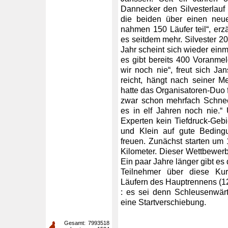
Dannecker den Silvesterlauf
die beiden über einen neue
nahmen 150 Läufer teil“, erz
es seitdem mehr. Silvester 
Jahr scheint sich wieder ei
es gibt bereits 400 Voranmel
wir noch nie“, freut sich J
reicht, hängt nach seiner 
hatte das Organisatoren-Duo 
zwar schon mehrfach Schnee 
es in elf Jahren noch nie.“
Experten kein Tiefdruck-Geb
und Klein auf gute Bedingu
freuen. Zunächst starten um
Kilometer. Dieser Wettbewer
Ein paar Jahre länger gibt es
Teilnehmer über diese Ku
Läufern des Hauptrennens (12
: es sei denn Schleusenwärt
eine Startverschiebung.
Gesamt:
7993518