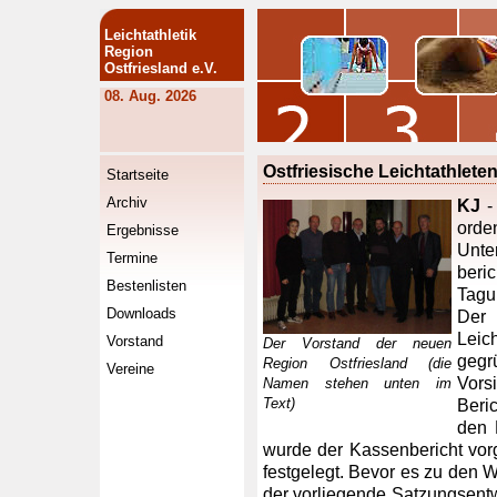
Leichtathletik
Region
Ostfriesland e.V.
08. Aug. 2026
Ostfriesische Leichtathlet
Startseite
Archiv
KJ
-
orde
Ergebnisse
Unte
Termine
beric
Bestenlisten
Tagu
Downloads
Der 
Leic
Vorstand
Der Vorstand der neuen
gegr
Region Ostfriesland (die
Vereine
Vors
Namen stehen unten im
Text)
Beri
den 
wurde der Kassenbericht vorg
festgelegt. Bevor es zu den
der vorliegende Satzungsentwu