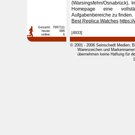
(Warsingsfehn/Osnabrück). 
Homepage eine vollstä
Aufgabenbereiche zu finden.
Best Replica Watches
https:
Gesamt:
7997111
heute:
686
[4933]
online:
6
© 2001 - 2006 Seinschedt Medien, B
Warenzeichen und Markennamen g
übernehmen keine Haftung für den 