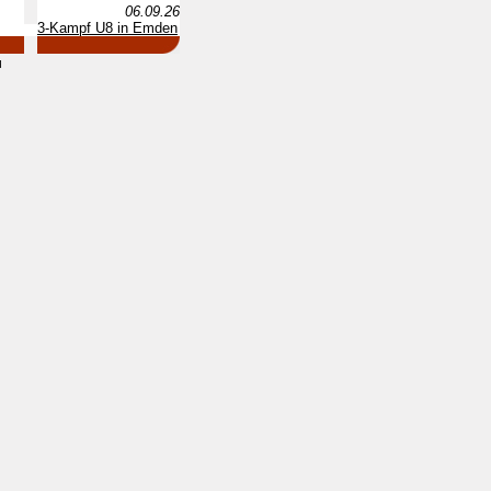
06.09.26
3-Kampf U8 in Emden
d