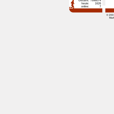
Gesamt:
7996074
heute:
1626
online:
7
© 200
Mar