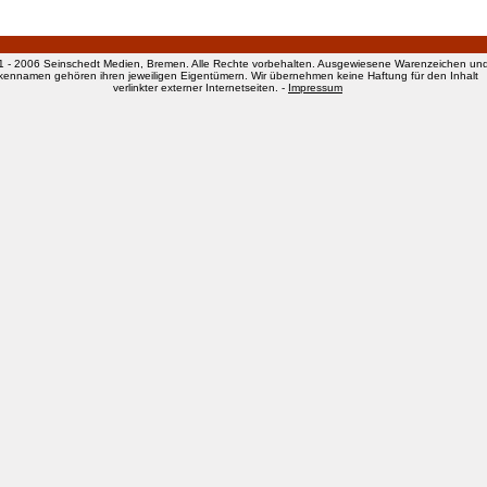
1 - 2006 Seinschedt Medien, Bremen. Alle Rechte vorbehalten. Ausgewiesene Warenzeichen un
kennamen gehören ihren jeweiligen Eigentümern. Wir übernehmen keine Haftung für den Inhalt
verlinkter externer Internetseiten. -
Impressum