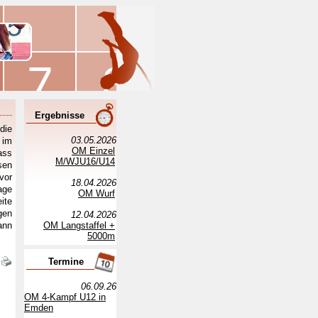
Ergebnisse
die
03.05.2026
 im
OM Einzel
ass
M/WJU16/U14
sen
vor
18.04.2026
age
OM Wurf
ite
gen
12.04.2026
ann
OM Langstaffel +
5000m
Termine
06.09.26
OM 4-Kampf U12 in
Emden