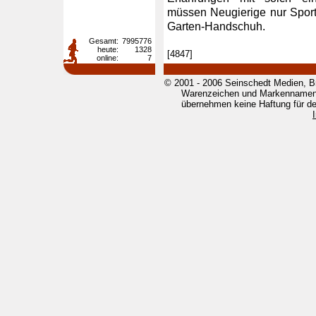
müssen Neugierige nur Sport
Garten-Handschuh.
Gesamt:
7995776
heute:
1328
[4847]
online:
7
© 2001 - 2006 Seinschedt Medien, B
Warenzeichen und Markennamen g
übernehmen keine Haftung für den 