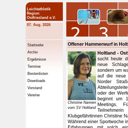
Leichtathletik
Region
Ostfriesland e.V.
07. Aug. 2026
Offener Hammerwurf in Holt
Startseite
Archiv
Holtland - Ost
sucht heute d
Ergebnisse
neue Schlage
Termine
sondern um wa
Bestenlisten
auf die neue
Downloads
Norder Straß
Abteilungsleit
Vorstand
oder der Werf
Vereine
beginnt um 1
Christine Nannen
Meetings. 
vom SV Holtland
Teilnehmeri
Klubgefährtinnen Christine 
Während einer Sportwoche im 
Erfahrungen mit solch ein