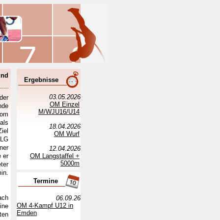
und
Ergebnisse
03.05.2026
der
OM Einzel
nde
M/WJU16/U14
vom
als
18.04.2026
iel
OM Wurf
 LG
ner
12.04.2026
 er
OM Langstaffel +
5000m
ter
in.
Termine
ach
06.09.26
OM 4-Kampf U12 in
ine
Emden
ten