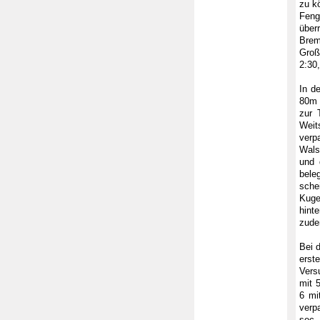
zu k
Feng
überr
Brem
Groß
2:30,
In d
80m 
zur 
Weit
verp
Wals
und 
bele
schei
Kuge
hint
zude
Bei 
erst
Vers
mit 
6 mi
verp
sec.