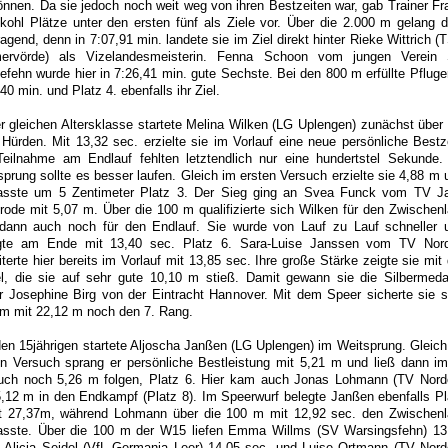
önnen. Da sie jedoch noch weit weg von ihren Bestzeiten war, gab Trainer Fr
kohl Plätze unter den ersten fünf als Ziele vor. Über die 2.000 m gelang d
agend, denn in 7:07,91 min. landete sie im Ziel direkt hinter Rieke Wittrich (
ervörde) als Vizelandesmeisterin. Fenna Schoon vom jungen Verein
efehn wurde hier in 7:26,41 min. gute Sechste. Bei den 800 m erfüllte Pfluger
40 min. und Platz 4. ebenfalls ihr Ziel.
er gleichen Altersklasse startete Melina Wilken (LG Uplengen) zunächst über 
Hürden. Mit 13,32 sec. erzielte sie im Vorlauf eine neue persönliche Bestze
Teilnahme am Endlauf fehlten letztendlich nur eine hundertstel Sekunde.
sprung sollte es besser laufen. Gleich im ersten Versuch erzielte sie 4,88 m 
asste um 5 Zentimeter Platz 3. Der Sieg ging an Svea Funck vom TV J
rode mit 5,07 m. Über die 100 m qualifizierte sich Wilken für den Zwischenl
dann auch noch für den Endlauf. Sie wurde von Lauf zu Lauf schneller 
gte am Ende mit 13,40 sec. Platz 6. Sara-Luise Janssen vom TV Nor
terte hier bereits im Vorlauf mit 13,85 sec. Ihre große Stärke zeigte sie mit 
l, die sie auf sehr gute 10,10 m stieß. Damit gewann sie die Silbermedai
er Josephine Birg von der Eintracht Hannover. Mit dem Speer sicherte sie s
m mit 22,12 m noch den 7. Rang.
den 15jährigen startete Aljoscha Janßen (LG Uplengen) im Weitsprung. Gleich
en Versuch sprang er persönliche Bestleistung mit 5,21 m und ließ dann im
uch noch 5,26 m folgen, Platz 6. Hier kam auch Jonas Lohmann (TV Nord
5,12 m in den Endkampf (Platz 8). Im Speerwurf belegte Janßen ebenfalls Pl
t 27,37m, während Lohmann über die 100 m mit 12,92 sec. den Zwischenl
asste. Über die 100 m der W15 liefen Emma Willms (SV Warsingsfehn) 13
, Alicia Seidel (VfL Germania Leer) 14,05 sec. und Luise Ortmann (TV Nord