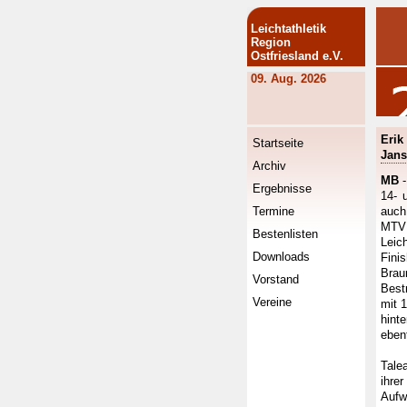
Leichtathletik
Region
Ostfriesland e.V.
09. Aug. 2026
Erik
Startseite
Jans
Archiv
MB
Ergebnisse
14- 
Termine
auch
MTV 
Bestenlisten
Leic
Downloads
Fini
Brau
Vorstand
Best
Vereine
mit 
hint
ebenf
Tale
ihre
Aufw