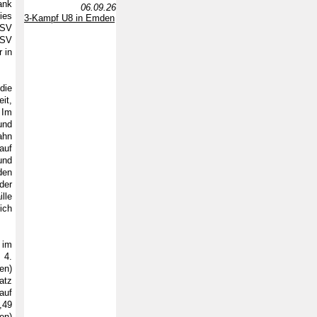
ank
06.09.26
ies
3-Kampf U8 in Emden
TSV
 SV
 in
die
it,
 Im
und
ahn
auf
und
den
der
lle
ich
 im
 4.
en)
atz
auf
,49
en)