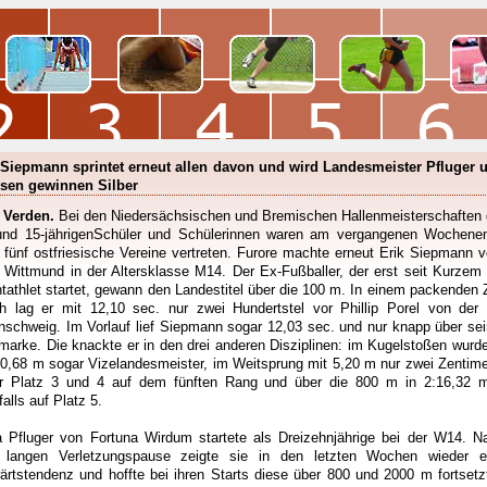
 Siepmann sprintet erneut allen davon und wird Landesmeister Pfluger 
sen gewinnen Silber
-
Verden.
Bei den Niedersächsischen und Bremischen Hallenmeisterschaften 
und 15-jährigenSchüler und Schülerinnen waren am vergangenen Wochene
 fünf ostfriesische Vereine vertreten. Furore machte erneut Erik Siepmann 
Wittmund in der Altersklasse M14. Der Ex-Fußballer, der erst seit Kurzem 
htathlet startet, gewann den Landestitel über die 100 m. In einem packenden Z
sh lag er mit 12,10 sec. nur zwei Hundertstel vor Phillip Porel von der
nschweig. Im Vorlauf lief Siepmann sogar 12,03 sec. und nur knapp über sei
marke. Die knackte er in den drei anderen Disziplinen: im Kugelstoßen wurde
10,68 m sogar Vizelandesmeister, im Weitsprung mit 5,20 m nur zwei Zentime
er Platz 3 und 4 auf dem fünften Rang und über die 800 m in 2:16,32 m
alls auf Platz 5.
a Pfluger von Fortuna Wirdum startete als Dreizehnjährige bei der W14. N
r langen Verletzungspause zeigte sie in den letzten Wochen wieder e
ärtstendenz und hoffte bei ihren Starts diese über 800 und 2000 m fortsetz