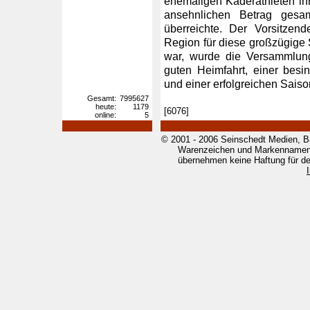
ehemaligen Kaderathleten ih
ansehnlichen Betrag ges
überreichte. Der Vorsitze
Region für diese großzügige 
war, wurde die Versammlun
guten Heimfahrt, einer besi
und einer erfolgreichen Sais
Gesamt:
7995627
heute:
1179
[6076]
online:
5
© 2001 - 2006 Seinschedt Medien, B
Warenzeichen und Markennamen g
übernehmen keine Haftung für den 