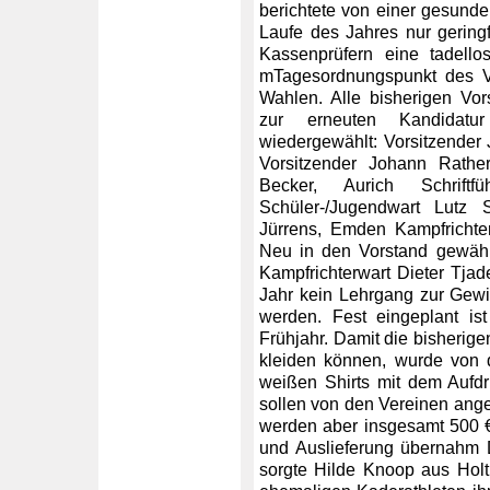
berichtete von einer gesund
Laufe des Jahres nur gering
Kassenprüfern eine tadello
mTagesordnungspunkt des V
Wahlen. Alle bisherigen Vors
zur erneuten Kandidatu
wiedergewählt: Vorsitzender 
Vorsitzender Johann Rathe
Becker, Aurich Schriftf
Schüler-/Jugendwart Lutz 
Jürrens, Emden Kampfrichte
Neu in den Vorstand gewähl
Kampfrichterwart Dieter Tjad
Jahr kein Lehrgang zur Gewi
werden. Fest eingeplant is
Frühjahr. Damit die bisherige
kleiden können, wurde von 
weißen Shirts mit dem Aufdr
sollen von den Vereinen ang
werden aber insgesamt 500 €
und Auslieferung übernahm D
sorgte Hilde Knoop
aus Holt