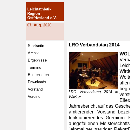
Leichtathletik
Region
Ostfriesland e.V.
07. Aug. 2026
LRO Verbandstag 2014
Startseite
Archiv
WO
Ver
Ergebnisse
Leic
Termine
Wir
Bestenlisten
Wolt
Downloads
all
begr
Vorstand
LRO Verbandstag 2014 in
vers
Vereine
Wirdum
Eil
Jahresbericht auf das Gesch
amtierenden Vorstand bezei
funktionierendes Gremium. E
ausgefallenen Meisterschaft
"einmaliger trauriger Rekord