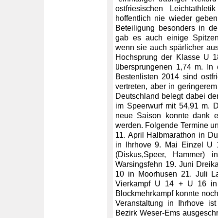
ostfriesischen Leichtathl
hoffentlich nie wieder geb
Beteiligung besonders in de
gab es auch einige Spitzen
wenn sie auch spärlicher ausf
Hochsprung der Klasse U 1
übersprungenen 1,74 m. In 
Bestenlisten 2014 sind ostfr
vertreten, aber in geringere
Deutschland belegt dabei der
im Speerwurf mit 54,91 m. D
neue Saison konnte dank ein
werden. Folgende Termine und
11. April Halbmarathon in Du
in Ihrhove 9. Mai Einzel U
(Diskus,Speer, Hammer) 
Warsingsfehn 19. Juni Dreik
10 in Moorhusen 21. Juli L
Vierkampf U 14 + U 16 in
Blockmehrkampf konnte noch
Veranstaltung in Ihrhove ist
Bezirk Weser-Ems ausgeschr