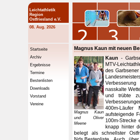
Leichtathletik
Region
Ostfriesland e.V.
08. Aug. 2026
Magnus Kaun mit neuen Best
Startseite
Archiv
Kaun
- Garbse
MTV-Leichtathl
Ergebnisse
des Garbsener
Termine
Landesmeist
Bestenlisten
Verbesserung 
Downloads
nasskalte Wett
und trübte z
Vorstand
Verbesserunge
Vereine
400m-Läufer 
Magnus Kaun
aufsteigende F
und Oliver
100m-Strecke e
Meene
knapp hinter d
belegt als schnellster Ost
Nds.Bestenliste. Auch übe