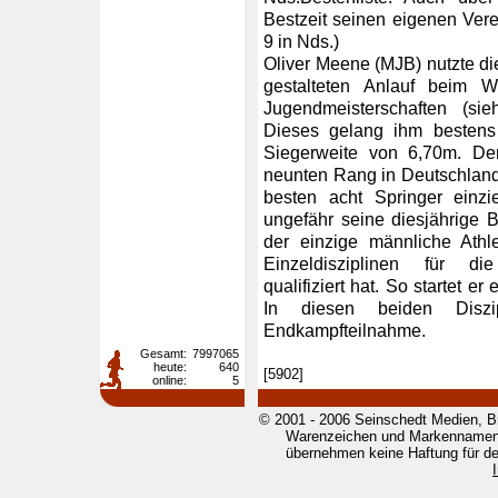
Bestzeit seinen eigenen Ver
9 in Nds.)
Oliver Meene (MJB) nutzte d
gestalteten Anlauf beim W
Jugendmeisterschaften (sie
Dieses gelang ihm bestens 
Siegerweite von 6,70m. Der
neunten Rang in Deutschland 
besten acht Springer einz
ungefähr seine diesjährige B
der einzige männliche Athl
Einzeldisziplinen für di
qualifiziert hat. So startet 
In diesen beiden Diszi
Endkampfteilnahme.
Gesamt:
7997065
heute:
640
[5902]
online:
5
© 2001 - 2006 Seinschedt Medien, B
Warenzeichen und Markennamen g
übernehmen keine Haftung für den 