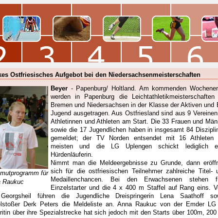
kes Ostfriesisches Aufgebot bei den Niedersachsenmeisterschaften
Beyer
- Papenburg/ Holtland. Am kommenden Wochene
werden in Papenburg die Leichtathletikmeisterschaften 
Bremen und Niedersachsen in der Klasse der Aktiven und 
Jugend ausgetragen. Aus Ostfriesland sind aus 9 Vereinen
Athletinnen und Athleten am Start. Die 33 Frauen und Män
sowie die 17 Jugendlichen haben in insgesamt 84 Diszipli
gemeldet; der TV Norden entsendet mit 16 Athleten 
meisten und die LG Uplengen schickt lediglich e
Hürdenläuferin.
Nimmt man die Meldeergebnisse zu Grunde, dann eröff
sich für die ostfriesischen Teilnehmer zahlreiche Titel- 
utprogramm für
Medaillenchancen. Bei den Erwachsenen stehen f
 Raukuc
Einzelstarter und die 4 x 400 m Staffel auf Rang eins. 
eorgsheil führen die Jugendliche Dreispringerin Lena Saathoff so
lstoßer Derk Peters die Meldeliste an. Anna Raukuc von der Emder LG 
ritin über ihre Spezialstrecke hat sich jedoch mit den Starts über 100m, 200