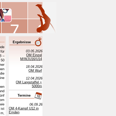
Ergebnisse
nde
03.05.2026
für
OM Einzel
B –
M/WJU16/U14
 50
ner
18.04.2026
nen
OM Wurf
die
ine
12.04.2026
OM Langstaffel +
5000m
nen
und
ünf
Termine
Vom
wie
06.09.26
OM 4-Kampf U12 in
ist
Emden
 m,