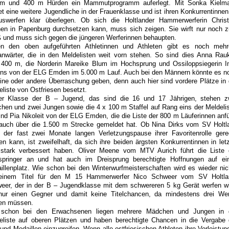
m und 400 m Hürden ein Mammutprogramm auferlegt. Mit Sonka Kielm
tet eine weitere Jugendliche in der Frauenklasse und ist ihren Konkurrentinnen
uswerfen klar überlegen. Ob sich die Holtlander Hammerwerferin Christ
en in Papenburg durchsetzen kann, muss sich zeigen. Sie wirft nur noch 
 und muss sich gegen die jüngeren Werferinnen behaupten.
n den oben aufgeführten Athletinnen und Athleten gibt es noch mehr
lanwärter, die in den Meldelisten weit vorn stehen. So sind dies Anna Rau
 400 m, die Norderin Mareike Blum im Hochsprung und Ossiloppsiegerin I
ens von der ELG Emden im 5.000 m Lauf. Auch bei den Männern könnte es n
eine oder andere Überraschung geben, denn auch hier sind vordere Plätze in 
eliste von Ostfriesen besetzt.
er Klasse der B – Jugend, das sind die 16 und 17 Jährigen, stehen z
hen und zwei Jungen sowie die 4 x 100 m Staffel auf Rang eins der Meldelis
ind Pia Nikoleit von der ELG Emden, die die Liste der 800 m Läuferinnen anfü
auch über die 1.500 m Strecke gemeldet hat. Ob Nina Dirks vom SV Holtl
 der fast zwei Monate langen Verletzungspause ihrer Favoritenrolle gere
en kann, ist zweifelhaft, da sich ihre beiden ärgsten Konkurrentinnen in letz
 stark verbessert haben. Oliver Meene vom MTV Aurich führt die Liste 
springer an und hat auch im Dreisprung berechtigte Hoffnungen auf ei
illenplatz. Wie schon bei den Winterwurfmeisterschaften wird es wieder nic
einem Titel für den M 15 Hammerwerfer Nico Schweer vom SV Holtla
eer, der in der B – Jugendklasse mit dem schwereren 5 kg Gerät werfen wi
nur einen Gegner und damit keine Titelchancen, da mindestens drei Wer
ten müssen.
schon bei den Erwachsenen liegen mehrere Mädchen und Jungen in 
eliste auf oberen Plätzen und haben berechtigte Chancen in die Vergabe 
 und Medaillen einzugreifen. Wenn alle ostfriesischen Athleten ihre Vorleistun