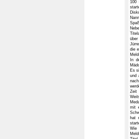
100 
star
Disk
Nann
Spaß
Nebe
Tite
über
Jürr
die 
Meld
In d
Mädc
Es s
und 
nach
werd
Zeit
Weit
Meda
mit 
Schw
hat 
star
Wie 
Meld
Titel