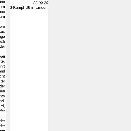
ann
06.09.26
 im
3-Kampf U8 in Emden
ine
zum
ere
kuc
nga
och
der
wei
te.
hrt
and
cht
ter
der
nen
hts
nd.
rd,
fer
der
der
gen