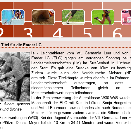
 Titel für die Emder LG
ls
- Leichtathleten vom VfL Germania Leer und von 
Emder LG (ELG) gingen am vergangen Sonntag bei 
Landesmeisterschaften (LM) im Straßenlauf in Lüchow
den Start. Es galt eine Strecke von 10km zu bewältig
Zudem wurde auch der Norddeutsche Meister (N
ermittelt. Diese Titelkämpfe wurden ebenfalls im Rahmen 
Landesmeisterschaft ausgetragen, so dass 
niedersächsischen Teilnehmer gleich an z
Meisterschaftswertungen teilnahmen.
In der Seniorenwertung der Altersklasse W30-W45 wurde 
Mannschaft der ELG mit Kerstin Lüken, Sonja Hoogestra
z Albers gewann
und Astrid Buurmann sowohl Landes als auch Norddeutsc
er und Bronze
Meister. Lüken gewann zudem zweimal die Silbermedaille
Einzelwertungen (W30). Bei der Jugend A verbuchte der VfL Germania Leer z
te Plätze. Dennis Meyer lief die 10 Km in 34:41 Minuten und wurde Vierter b
er.