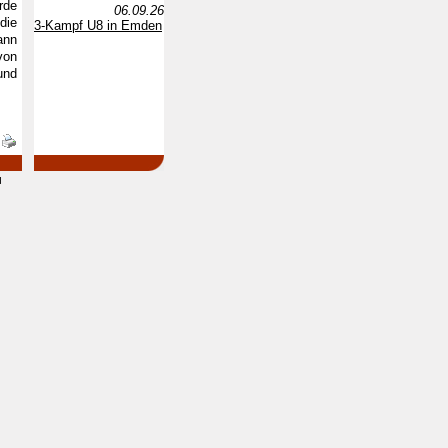
rde
06.09.26
die
3-Kampf U8 in Emden
ann
von
und
d