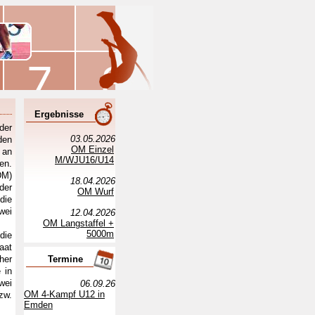
Ergebnisse
der
03.05.2026
den
OM Einzel
 an
M/WJU16/U14
en.
DM)
18.04.2026
der
OM Wurf
die
wei
12.04.2026
OM Langstaffel +
5000m
die
aat
her
Termine
 in
wei
06.09.26
OM 4-Kampf U12 in
zw.
Emden