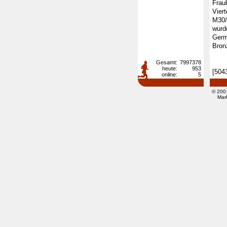
Frau
Vier
M30/
wurd
Germ
Bron
Gesamt:
7997378
heute:
953
[504
online:
5
© 200
Mar