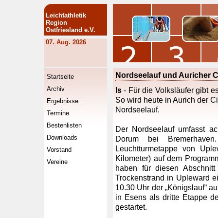
Leichtathletik
Region
Ostfriesland e.V.
07. Aug. 2026
Nordseelauf und Auricher C
Startseite
Archiv
ls
- Für die Volksläufer gibt 
So wird heute in Aurich der Ci
Ergebnisse
Nordseelauf.
Termine
Bestenlisten
Der Nordseelauf umfasst ac
Downloads
Dorum bei Bremerhaven
Leuchtturmetappe von Upl
Vorstand
Kilometer) auf dem Programm
Vereine
haben für diesen Abschnitt
Trockenstrand in Upleward e
10.30 Uhr der „Königslauf“ au
in Esens als dritte Etappe d
gestartet.