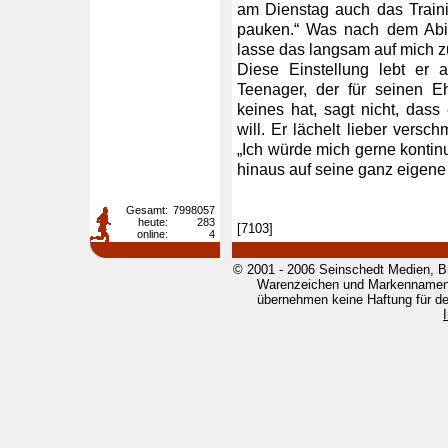
am Dienstag auch das Traini
pauken.“ Was nach dem Abit
lasse das langsam auf mich 
Diese Einstellung lebt er 
Teenager, der für seinen E
keines hat, sagt nicht, das
will. Er lächelt lieber versc
„Ich würde mich gerne kontinu
hinaus auf seine ganz eigene
Gesamt:
7998057
heute:
283
[7103]
online:
4
© 2001 - 2006 Seinschedt Medien, B
Warenzeichen und Markennamen g
übernehmen keine Haftung für den 