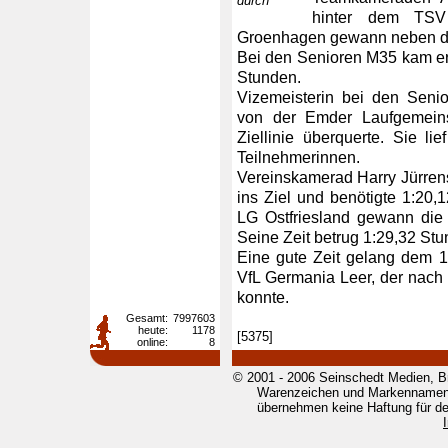
durch
hinter dem TSV
Groenhagen gewann neben die
Bei den Senioren M35 kam er a
Stunden.
Vizemeisterin bei den Seni
von der Emder Laufgemeins
Ziellinie überquerte. Sie lie
Teilnehmerinnen.
Vereinskamerad Harry Jürren
ins Ziel und benötigte 1:20
LG Ostfriesland gewann die
Seine Zeit betrug 1:29,32 S
Eine gute Zeit gelang dem 
VfL Germania Leer, der nac
konnte.
Gesamt:
7997603
heute:
1178
[5375]
online:
8
© 2001 - 2006 Seinschedt Medien, B
Warenzeichen und Markennamen g
übernehmen keine Haftung für den 