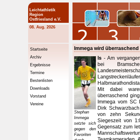
Leichtathletik
Region
Ostfriesland e.V.
08. Aug. 2026
Immega wird überraschend
Startseite
Archiv
ls
- Am vergangen
bei Bramsche
Ergebnisse
Landesmeisterscha
Termine
Langstreckenläuf
Bestenlisten
Halbmarathondista
Downloads
Mit dabei ware
überraschend ging
Vorstand
Immega vom SC D
Vereine
Dirk Schwarzbach
Stephan
von zehn Sekund
Immega
Siegeszeit von 1:
setzte sich
Gegensatz zum let
gegen den
Mannschaftswertu
Favoriten
Teamkameraden A