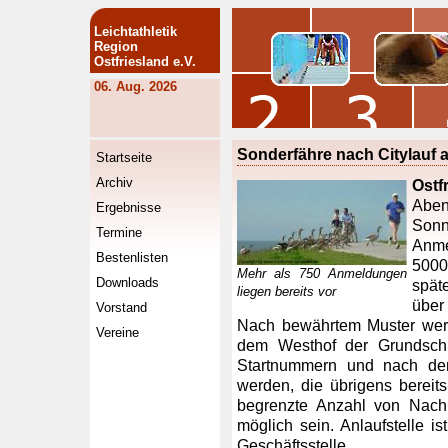
Leichtathletik
Region
Ostfriesland e.V.
06. Aug. 2026
Sonderfähre nach Citylauf 
Startseite
Archiv
Ostf
Abe
Ergebnisse
Son
Termine
Anme
Bestenlisten
5000
Mehr als 750 Anmeldungen
Downloads
spät
liegen bereits vor
über
Vorstand
Nach bewährtem Muster werd
Vereine
dem Westhof der Grundschu
Startnummern und nach dem 
werden, die übrigens bereit
begrenzte Anzahl von Nach
möglich sein. Anlaufstelle 
Geschäftsstelle.