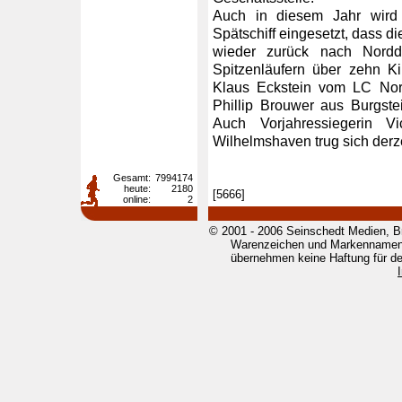
Auch in diesem Jahr wird 
Spätschiff eingesetzt, dass d
wieder zurück nach Nordd
Spitzenläufern über zehn Kil
Klaus Eckstein vom LC Nord
Phillip Brouwer aus Burgstei
Auch Vorjahressiegerin V
Wilhelmshaven trug sich derzei
Gesamt:
7994174
heute:
2180
[5666]
online:
2
© 2001 - 2006 Seinschedt Medien, B
Warenzeichen und Markennamen g
übernehmen keine Haftung für den 