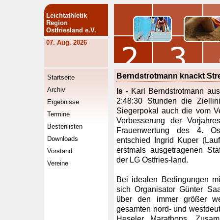
Leichtathletik
Region
Ostfriesland e.V.
07. Aug. 2026
Berndstrotmann knackt Str
Startseite
Archiv
ls
- Karl Berndstrotmann au
2:48:30 Stunden die Ziell
Ergebnisse
Siegerpokal auch die vom Ve
Termine
Verbesserung der Vorjahre
Bestenlisten
Frauenwertung des 4. Os
Downloads
entschied Ingrid Kuper (Lau
erstmals ausgetragenen Sta
Vorstand
der LG Ostfries-land.
Vereine
Bei idealen Bedingungen mi
sich Organisator Günter Sa
über den immer größer w
gesamten nord- und westdeu
Heseler Marathons. Zusa