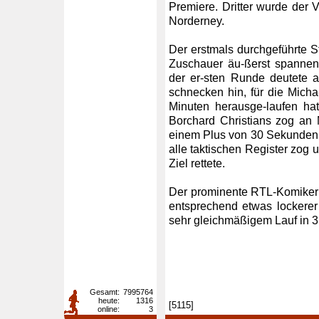
Premiere. Dritter wurde der
Norderney.
Der erstmals durchgeführte St
Zuschauer äu-ßerst spannend
der er-sten Runde deutete a
schnecken hin, für die Micha
Minuten herausge-laufen hat
Borchard Christians zog an 
einem Plus von 30 Sekunden a
alle taktischen Register zog
Ziel rettete.
Der prominente RTL-Komiker 
entsprechend etwas lockerer 
sehr gleichmäßigem Lauf in 3
Gesamt:
7995764
heute:
1316
[5115]
online:
3