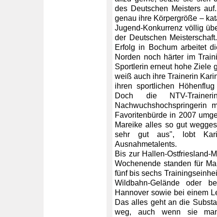
des Deutschen Meisters auf.
genau ihre Körpergröße – kata
Jugend-Konkurrenz völlig üb
der Deutschen Meisterschaft
Erfolg in Bochum arbeitet d
Norden noch härter im Train
Sportlerin erneut hohe Ziele g
weiß auch ihre Trainerin Kari
ihren sportlichen Höhenflug
Doch die NTV-Trainer
Nachwuchshochspringerin me
Favoritenbürde in 2007 umgeh
Mareike alles so gut weggest
sehr gut aus", lobt Kar
Ausnahmetalents.
Bis zur Hallen-Ostfriesland
Wochenende standen für Mar
fünf bis sechs Trainingseinh
Wildbahn-Gelände oder b
Hannover sowie bei einem L
Das alles geht an die Substan
weg, auch wenn sie man