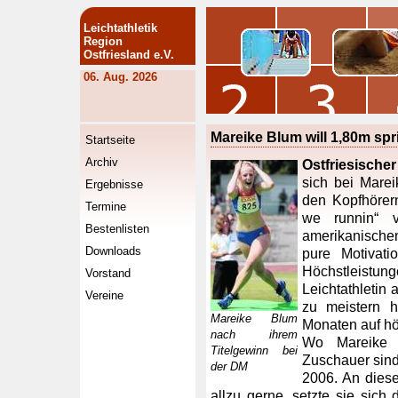
Leichtathletik
Region
Ostfriesland e.V.
06. Aug. 2026
Mareike Blum will 1,80m sp
Startseite
Archiv
Ostfriesischer
sich bei Mare
Ergebnisse
den Kopfhörer
Termine
we runnin“ 
Bestenlisten
amerikanische
Downloads
pure Motivati
Höchstleist
Vorstand
Leichtathletin
Vereine
zu meistern h
Mareike Blum
Monaten auf hö
nach ihrem
Wo Mareike B
Titelgewinn bei
Zuschauer sind 
der DM
2006. An diese
allzu gerne, setzte sie sic