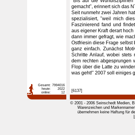
"Bis auf die Wurfdisziplinen
gemacht", erinnert sich das N
Seit nunmehr zwei Jahren ha
spezialisiert, "weil mich die
Faszinierend fand und find
aus eigener Kraft derart hoch
dann immer gefragt, wie mac
Ostfriesin diese Frage selbst 
ganz einfach. Zunächst Moti
Schritte Anlauf, wobei stet
dem rechten abgesprungen w
Flop über die Latte zu wind
was geht!" 2007 soll einiges 
Gesamt:
7994016
heute:
2022
[6137]
online:
12
© 2001 - 2006 Seinschedt Medien, B
Warenzeichen und Markennamen g
übernehmen keine Haftung für den 