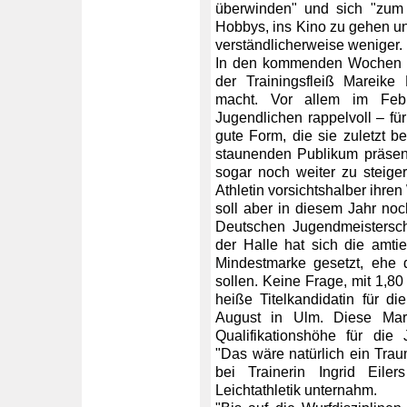
überwinden" und sich "zum 
Hobbys, ins Kino zu gehen und
verständlicherweise weniger.
In den kommenden Wochen un
der Trainingsfleiß Mareike
macht. Vor allem im Febr
Jugendlichen rappelvoll – für
gute Form, die sie zuletzt b
staunenden Publikum präsent
sogar noch weiter zu steige
Athletin vorsichtshalber ihre
soll aber in diesem Jahr no
Deutschen Jugendmeistersch
der Halle hat sich die amti
Mindestmarke gesetzt, ehe 
sollen. Keine Frage, mit 1,8
heiße Titelkandidatin für d
August in Ulm. Diese Mar
Qualifikationshöhe für die
"Das wäre natürlich ein Traum
bei Trainerin Ingrid Eile
Leichtathletik unternahm.