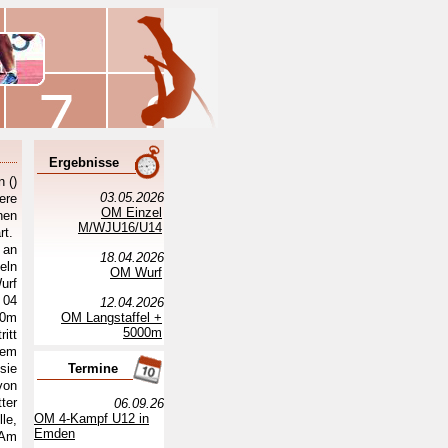
Ergebnisse
 ()
03.05.2026
ere
OM Einzel
hen
M/WJU16/U14
rt.
 an
18.04.2026
eln
OM Wurf
urf
 04
12.04.2026
00m
OM Langstaffel +
5000m
itt
nem
sie
Termine
von
ter
06.09.26
OM 4-Kampf U12 in
le,
Emden
 Am