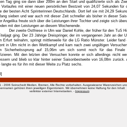
ten Tag ging sie dann über 200m an den Start und qualifizierte sich als Zwe
s Vorlaufes mit einer neuen persönlichen Bestzeit von 24,07 Sekunden für 
le der besten Acht Sprinterinnen Deutschlands. Dort lief sie mit 24,29 Sekun
Rang sieben und war auch mit dieser Zeit schneller als bisher in dieser Sais
er Angelika freute sich über die Leistungen ihrer Tochter und zeigte sich über
ieden mit den Leistungen an diesem Wochenende.
zweite Ostfriese in Ulm war Daniel Kohle, der früher für den TuS Hi
Titeljagt ging. Der 23 Jährige Dreispringer, der im vergangenen Jahr an der U
n Erfurt teilnahm, springt mittlerweile für die LG Ratio Münster. Leider fand 
ent in Ulm nicht in den Wettkampf und kam nach zwei ungültigen Versuchen
m Sicherheitssprung auf 15,06m um sich somit noch für das Finale
ifizieren. Mit den letzten drei Versuchen konnte er sich allerdings nicht wei
essern und blieb so klar hinter seiner Saisonbestweite von 16,08m zurück.
 langte es für ihn mit dieser Weite zu Platz sechs.
0]
1 - 2006 Seinschedt Medien, Bremen. Alle Rechte vorbehalten. Ausgewiesene Warenzeichen un
kennamen gehören ihren jeweiligen Eigentümern. Wir übernehmen keine Haftung für den Inhalt
verlinkter externer Internetseiten. -
Impressum