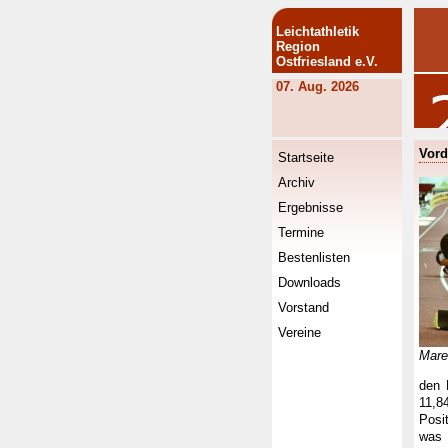
Leichtathletik
Region
Ostfriesland e.V.
07. Aug. 2026
Vord
Startseite
Archiv
Ergebnisse
Termine
Bestenlisten
Downloads
Vorstand
Vereine
Mare
den 
11,8
Posi
was 