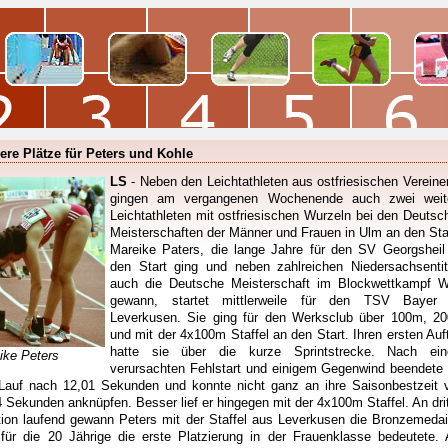
ere Plätze für Peters und Kohle
LS
- Neben den Leichtathleten aus ostfriesischen Vereinen
gingen am vergangenen Wochenende auch zwei weit
Leichtathleten mit ostfriesischen Wurzeln bei den Deutsc
Meisterschaften der Männer und Frauen in Ulm an den Sta
Mareike Paters, die lange Jahre für den SV Georgsheil
den Start ging und neben zahlreichen Niedersachsentit
auch die Deutsche Meisterschaft im Blockwettkampf W
gewann, startet mittlerweile für den TSV Bayer
Leverkusen. Sie ging für den Werksclub über 100m, 2
und mit der 4x100m Staffel an den Start. Ihren ersten Auftr
hatte sie über die kurze Sprintstrecke. Nach ei
ike Peters
verursachten Fehlstart und einigem Gegenwind beendete 
Lauf nach 12,01 Sekunden und konnte nicht ganz an ihre Saisonbestzeit 
4 Sekunden anknüpfen. Besser lief er hingegen mit der 4x100m Staffel. An drit
tion laufend gewann Peters mit der Staffel aus Leverkusen die Bronzemedail
für die 20 Jährige die erste Platzierung in der Frauenklasse bedeutete.