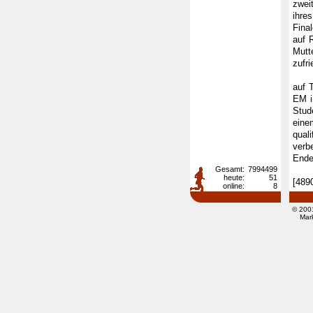
zwei
ihre
Fina
auf 
Mutt
zufr
Der 
auf 
EM i
Stud
eine
qual
verb
Ende
Gesamt:
7994499
heute:
51
[489
online:
8
© 200
Mar