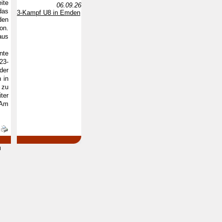
ite
06.09.26
das
3-Kampf U8 in Emden
den
on.
aus
nte
23-
der
 in
 zu
ter
 Am
d