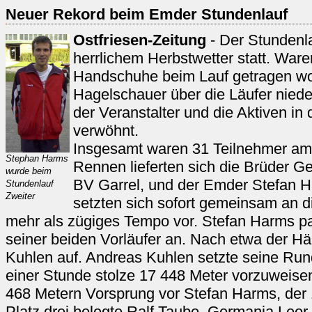
Neuer Rekord beim Emder Stundenlauf
Ostfriesen-Zeitung
- Der Stundenl
herrlichem Herbstwetter statt. Ware
Handschuhe beim Lauf getragen wo
Hagelschauer über die Läufer nie
der Veranstalter und die Aktiven in
verwöhnt.
Insgesamt waren 31 Teilnehmer am
Stephan Harms
Rennen lieferten sich die Brüder G
wurde beim
BV Garrel, und der Emder Stefan H
Stundenlauf
Zweiter
setzten sich sofort gemeinsam an di
mehr als zügiges Tempo vor. Stefan Harms p
seiner beiden Vorläufer an. Nach etwa der Häl
Kuhlen auf. Andreas Kuhlen setzte seine Rund
einer Stunde stolze 17 448 Meter vorzuweisen.
468 Metern Vorsprung vor Stefan Harms, der 
Platz drei belegte Ralf Taube, Germania Leer