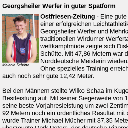
Georgsheiler Werfer in guter Spätform
Ostfriesen-Zeitung
- Eine gute
einer erfolgreichen Leichtathlet
Georgsheiler Werfer und Mehrk
traditionellen Wirdumer Werfer
wettkampfmüde zeigte sich Dis
Schütte. Mit 47,86 Metern war 
Norddeutsche Meisterin wiederu
Melanie Schütte
Ohne spezielles Training erreic
auch noch sehr gute 12,42 Meter.
Bei den Männern stellte Wilko Schaa im Kuge
Bestleistung auf. Mit seiner Siegerweite von 
seine beste Vorjahresleistung um zwei Zentime
92 Metern noch ein ordentliches Resultat mit
wurde Trainer Michael Mücher mit 37,35 Mete
überzeugte Derk Peters, der deutsche Vizem