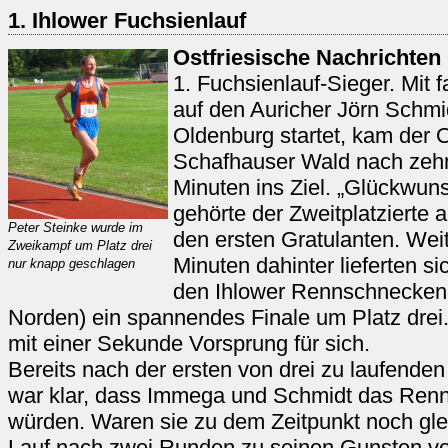
1. Ihlower Fuchsienlauf
Ostfriesische Nachrichten
1. Fuchsienlauf-Sieger. Mit 
auf den Auricher Jörn Schmi
Oldenburg startet, kam der 
Schafhauser Wald nach zehn
Minuten ins Ziel. „Glückwuns
gehörte der Zweitplatzierte a
Peter Steinke wurde im
den ersten Gratulanten. Wei
Zweikampf um Platz drei
Minuten dahinter lieferten 
nur knapp geschlagen
den Ihlower Rennschnecken 
Norden) ein spannendes Finale um Platz drei.
mit einer Sekunde Vorsprung für sich.
Bereits nach der ersten von drei zu laufende
war klar, dass Immega und Schmidt das Ren
würden. Waren sie zu dem Zeitpunkt noch gle
Lauf nach zwei Runden zu seinen Gunsten vo