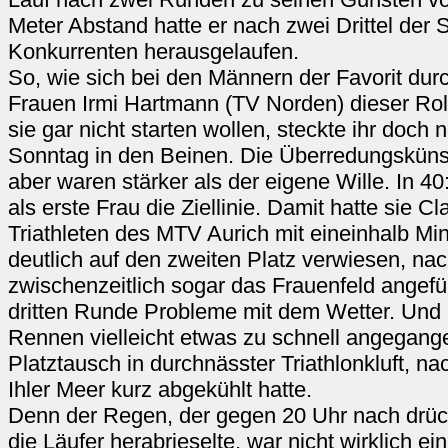
Meter Abstand hatte er nach zwei Drittel der 
Konkurrenten herausgelaufen.
So, wie sich bei den Männern der Favorit dur
Frauen Irmi Hartmann (TV Norden) dieser Roll
sie gar nicht starten wollen, steckte ihr doc
Sonntag in den Beinen. Die Überredungskünst
aber waren stärker als der eigene Wille. In 4
als erste Frau die Ziellinie. Damit hatte sie 
Triathleten des MTV Aurich mit eineinhalb M
deutlich auf den zweiten Platz verwiesen, na
zwischenzeitlich sogar das Frauenfeld angeführ
dritten Runde Probleme mit dem Wetter. Und 
Rennen vielleicht etwas zu schnell angegange
Platztausch in durchnässter Triathlonkluft, na
Ihler Meer kurz abgekühlt hatte.
Denn der Regen, der gegen 20 Uhr nach drü
die Läufer herabrieselte, war nicht wirklich e