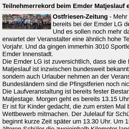
Teilnehmerrekord beim Emder Matjeslauf e
Ostfriesen-Zeitung
- Mehr 
bereits bei der Emder LG d
Und es sollen noch mehr 
erwartet der Veranstalter eine ähnlich hohe T
Vorjahr. Und da gingen immerhin 3010 Sportle
Emder Innenstadt.
Die Emder LG ist zuversichtlich, dass sie di
Matjeslauf ist inzwischen bundesweit bekannt
sondern auch Urlauber nehmen an der Veransta
Bundesländern sind die Pfingstferien noch nic
Die Laufveranstaltung ist bereits fester Besta
Matjestage. Morgen geht es bereits 13.15 Uhr
Er ist für Kinder gedacht, die zum ersten Mal
Wettbewerb mitmachen. Der Julelauf für Schü
beginnt kurze Zeit später um 13.30 Uhr. Um 1
älteren Schüler die zweieinhalb Kilometer la