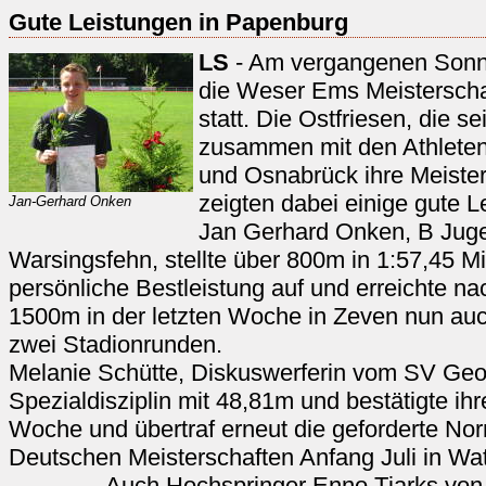
Gute Leistungen in Papenburg
LS
- Am vergangenen Sonn
die Weser Ems Meisterschaf
statt. Die Ostfriesen, die se
zusammen mit den Athleten
und Osnabrück ihre Meister
zeigten dabei einige gute L
Jan-Gerhard Onken
Jan Gerhard Onken, B Jug
Warsingsfehn, stellte über 800m in 1:57,45 M
persönliche Bestleistung auf und erreichte nac
1500m in der letzten Woche in Zeven nun au
zwei Stadionrunden.
Melanie Schütte, Diskuswerferin vom SV Geor
Spezialdisziplin mit 48,81m und bestätigte ihr
Woche und übertraf erneut die geforderte Nor
Deutschen Meisterschaften Anfang Juli in Wat
Auch Hochspringer Enno Tjarks von Ge